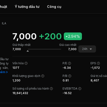
thuật
Ý tưởng đầu tư
Công cụ
ILA
7,000
+200
2.94%
Giá thấp nhất
Giá cao nhất
24h
7,000
7,000
Đầu tư
Vốn hóa
P/E
EPS
ông ty
g sản,
137T
-6.34
-1,072
. Công
hêm
Khối lượng giao dịch
P/B
Giá trị sổ s
iện tại
1,200
0.81
8,407
 thành
à Nội,
Số lượng cổ phiếu lưu hành
EV/EBITDA
PUTRA
19,641,432
-16.52
ung cư
ên thị