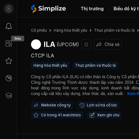
Thị trường
Biểu đồ kỹ 
Cổ phiếu
Hàng hóa thiết yếu
Thực phẩm và thuốc lá
Beta
ILA
(UPCOM)
Chia sẻ
CTCP ILA
Hàng hóa thiết yếu
Thực phẩm và thuốc lá
Công ty Cổ phần ILA (ILA) có tiền thân là Công ty Cổ phần 
Công nghệ Trường Thịnh được thành lập vào năm 2014. C
hoạt động trong lĩnh vực xây dựng, kinh doanh bất độn
cung cấp vật liệu xây dựng, khai thác đá, sản xuất dây cáp
Xem t
ty đã thực hiện thi công xây dựng và cung cấp thiết bị cơ đ
khu biệt thự Victoria - Vinhomes Golden River tại Quận 1 -
Website công ty
Lịch sử trả cổ tức
phố Hồ Chí Minh, chung cư Geleximco tại Hoài Đức - H
Có trong 41 watchlists
Xem ghi chú
Nhà điều hành Khách sạn JW Marriott, Hà Nội CI
International City, Mandarin Garden Hà Nội, Tổ hợp Ch
TimesCity Park Hill, Royal City. ILA được giao dịch tr
trường UPCOM từ cuối tháng 11/2017.