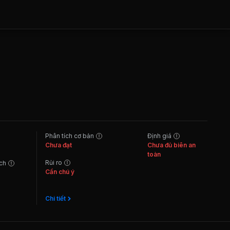
Phân tích cơ bản
Định giá
Chưa đạt
Chưa đủ biên an
toàn
Rủi ro
ách
Cần chú ý
Chi tiết