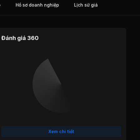
o
Hồ sơ doanh nghiệp
Lịch sử giá
Đánh giá 360
Định giá
Tăng trưởng
Cổ tức
Hiệu quả
Sức khỏe
hoạt động
tài chính
Xem chi tiết