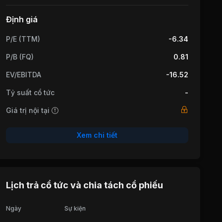
Định giá
P/E (TTM)
-6.34
P/B (FQ)
0.81
EV/EBITDA
-16.52
Tỷ suất cổ tức
-
Giá trị nội tại
Xem chi tiết
Lịch trả cổ tức và chia tách cổ phiếu
Ngày
Sự kiện