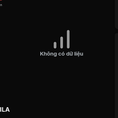
án
Không có dữ liệu
 ILA