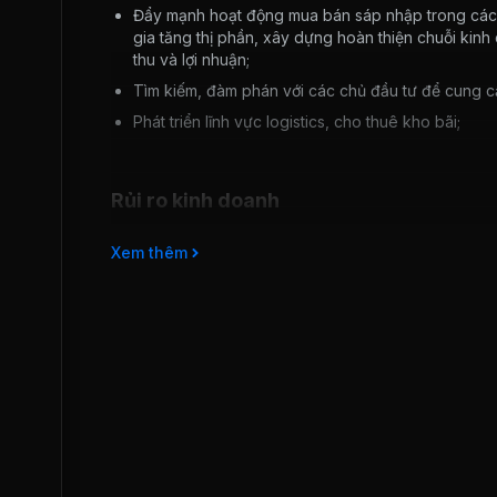
Đẩy mạnh hoạt động mua bán sáp nhập trong các m
gia tăng thị phần, xây dựng hoàn thiện chuỗi kin
thu và lợi nhuận;
Tìm kiếm, đàm phán với các chủ đầu tư để cung cấp
Phát triển lĩnh vực logistics, cho thuê kho bãi;
Rủi ro kinh doanh
Do đặc thù Công ty hoạt động kinh doanh thương mạ
Xem thêm
thương mại phải chịu rủi ro về thất thoát tài sản, gi
thị hiếu tiêu dùng. Bên cạnh đó, biến động giá hàn
Gần đây, các hãng nước ngoài xuất hiện ngày càng nhi
nguyên liệu điều này sẽ gây khó khăn cho Công ty tro