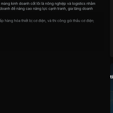
ảng kinh doanh cốt lõi là nông nghiệp và logistics nhằm
h doanh để nâng cao năng lực cạnh tranh, gia tăng doanh
 hàng hóa thiết bị cơ điện, và thi công gói thầu cơ điện;
i sản phẩm cà phê nhân và cơ điện. Hoạt động kinh doanh
ảm chất lượng hàng tồn kho, thay đổi đột ngột của xu hướng,
g hóa đầu vào cũng sẽ ảnh hưởng đến hiệu quả kinh doanh.
ều tại Việt Nam, lập nhà máy và thu mua trực tiếp tại vùng
ng thời gian tới.
t