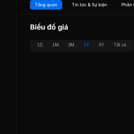
Tổng quan
Tin tức & Sự kiện
Phân 
Biểu đồ giá
1D
1M
3M
1Y
5Y
Tất cả