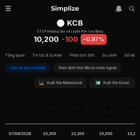
KCB
CTCP khoáng Sản và Luyện Kim Cao Bằng
10,200
-100
0.97%
Tổng quan
Tin tức & Sự kiện
Phân tích 360
So sánh
Số liệu t
Lịch sử giá cổ phiếu
Giao dịch nhà đầu tư nước ngoài
Xuất file Metastock
Xuất file Excel
Giá
Giá
Giá mở
Giá cao
Ngày
thấp
đóng
cửa
nhất
nhất
cửa
07/08/2026
10,300
10,300
10,000
10,20