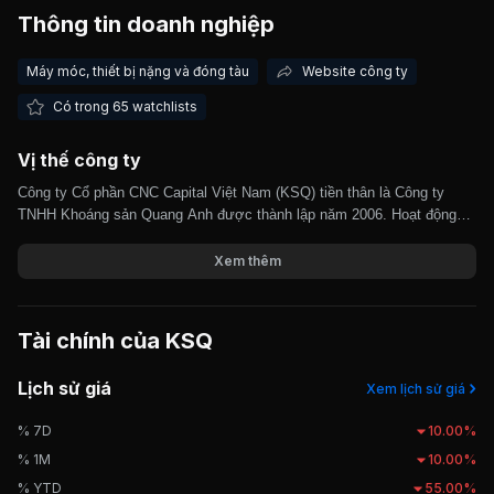
Thông tin doanh nghiệp
Giá trị giao dịch nhà đầu tư nước ngoài 10 phiên gần nhất
Máy móc, thiết bị nặng và đóng tàu
Website công ty
Có trong 65 watchlists
Vị thế công ty
Công ty Cổ phần CNC Capital Việt Nam (KSQ) tiền thân là Công ty
TNHH Khoáng sản Quang Anh được thành lập năm 2006. Hoạt động
kinh doanh chính của Công ty là khai thác và chế biến và buôn bán
khoáng sản. Công ty thực hiện mua nguyên liệu đầu vào hàm lượng
Xem thêm
thấp, chế biến thành sản phẩm có hàm lượng cao. Sản phẩm của Công
ty được tiêu thụ chủ yếu trên địa bàn các tỉnh khu vực phía Bắc như
Lai Châu, Tuyên Quang, Thái Nguyên... Ngày 09/06/2025, KSQ chính
Tài chính của
KSQ
thức giao dịch trên thị trường UPCOM.
Lịch sử giá
Xem lịch sử giá
% 7D
10.00%
% 1M
10.00%
% YTD
55.00%