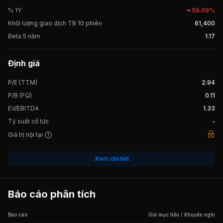
% 1Y
59.09%
Khối lượng giao dịch TB 10 phiên
61,400
Beta 5 năm
1.17
Định giá
P/E (TTM)
2.94
P/B (FQ)
0.11
EV/EBITDA
1.33
Tỷ suất cổ tức
-
Giá trị nội tại
Xem chi tiết
Báo cáo phân tích
Báo cáo
Giá mục tiêu / Khuyến nghị