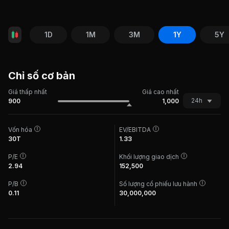
1D
1M
3M
1Y
5Y
Chỉ số cơ bản
Giá thấp nhất
Giá cao nhất
24h
900
1,000
Vốn hóa
EV/EBITDA
30T
1.33
P/E
Khối lượng giao dịch
2.94
152,500
P/B
Số lượng cổ phiếu lưu hành
0.11
30,000,000