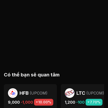
Có thể bạn sẽ quan tâm
HFB
LTC
(
UPCOM
)
(
UPCOM
)
9,000
-1,000
1,200
-100
10.00%
7.70%