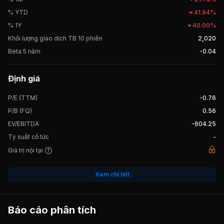
Rô Phú Yên, Trạm 500Kv Pleiku; các nhà máy đường Cam Ranh,
% YTD
41.94%
Khánh Hoà, Sơn Hoà, Gia Lai, Trà Vinh, Quảng Ngãi, Nhà máy
% 1Y
40.00%
Thủy điện Buôn Kuốp...
Khối lượng giao dịch TB 10 phiên
2,020
Beta 5 năm
-0.04
Định giá
P/E (TTM)
-0.76
P/B (FQ)
0.56
EV/EBITDA
-604.25
Tỷ suất cổ tức
-
Giá trị nội tại
Xem chi tiết
Báo cáo phân tích