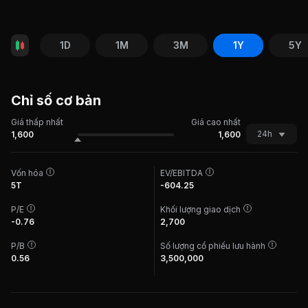
1D
1M
3M
1Y
5Y
Chỉ số cơ bản
Giá thấp nhất
Giá cao nhất
24h
1,600
1,600
Vốn hóa
EV/EBITDA
5T
-604.25
P/E
Khối lượng giao dịch
-0.76
2,700
P/B
Số lượng cổ phiếu lưu hành
0.56
3,500,000