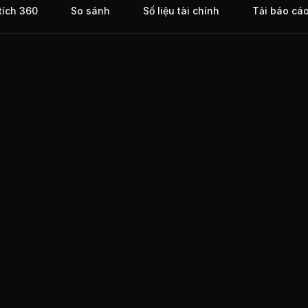
tích 360
So sánh
Số liệu tài chính
Tải báo cá