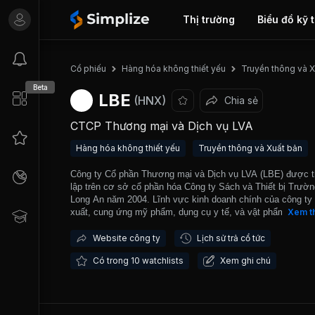
Thị trường
Biểu đồ kỹ 
Cổ phiếu
Hàng hóa không thiết yếu
Truyền thông và X
Beta
LBE
(HNX)
Chia sẻ
CTCP Thương mại và Dịch vụ LVA
Hàng hóa không thiết yếu
Truyền thông và Xuất bản
Công ty Cổ phần Thương mại và Dịch vụ LVA (LBE) được 
lập trên cơ sở cổ phần hóa Công ty Sách và Thiết bị Trườ
Long An năm 2004. Lĩnh vực kinh doanh chính của công ty 
xuất, cung ứng mỹ phẩm, dụng cụ y tế, và vật phẩm. Từ n
Xem t
2024, LBE chính thức đẩy mạnh sang lĩnh vực cung ứng m
phẩm ra thị trường.. Các sản phẩm của công ty chủ yếu đ
Website công ty
Lịch sử trả cổ tức
nhập khẩu từ Hàn Quốc, bảo đảm tiêu chuẩn về chất lượng
Có trong 10 watchlists
Xem ghi chú
nguồn gốc xuất xứ. Công ty chú trọng duy trì quy trình kiểm
chất lượng nhằm đáp ứng yêu cầu của thị trường trong nư
Ngày 22/02/2008, LBE chính thức giao dịch trên Sở Giao d
chứng khoán Hà Nội (HNX).