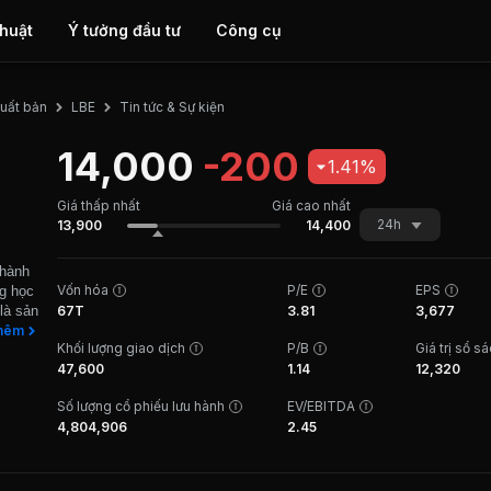
thuật
Ý tưởng đầu tư
Công cụ
Tin tức & Sự kiện
uất bản
LBE
14,000
-200
1.41%
Giá thấp nhất
Giá cao nhất
24h
13,900
14,400
thành
Vốn hóa
P/E
EPS
ng học
là sản
67T
3.81
3,677
ăm
hêm
Khối lượng giao dịch
P/B
Giá trị sổ s
ỹ
47,600
1.14
12,320
ược
 và
Số lượng cổ phiếu lưu hành
EV/EBITDA
 soát
4,804,906
2.45
ớc.
ịch