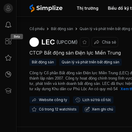
Thị trường
Biểu đồ kỹ 
Cổ phiếu
Bất động sản
Quản lý và phát triển bất động
Beta
LEC
(UPCOM)
Chia sẻ
CTCP Bất động sản Điện lực Miền Trung
Bất động sản
Quản lý và phát triển bất động sản
Công ty Cổ phần Bất động sản Điện lực Miền Trung (LEC) 
thành lập năm 2007. Công ty hoạt động chính trong lĩnh vự
tư, phát triển và kinh doanh bất động sản. LEC đã thực hiệ
tư xây dựng Khu dân cư Phú Lộc An có quy mô 54 lô đất n
Xem t
trên diện tích 4.854,80m2 và Khu căn hộ Harmony Tower th
Giai đoạn 1 của dự án phức hợp EVN-Land Central Đà Nẵn
Website công ty
Lịch sử trả cổ tức
cạnh đó, Công ty còn cung câp dịch vụ cho thuê căn hộ và
Có trong 12 watchlists
Xem ghi chú
thuê sân bóng mini. Ngày 13/05/2025, LEC chính thức giao 
trên thị trường UPCOM.