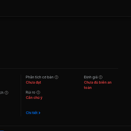
Phân tích cơ bản
Định giá
Chưa đạt
Chưa đủ biên an
toàn
Rủi ro
ách
Cần chú ý
Chi tiết