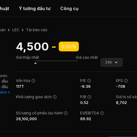
thuật
Ý tưởng đầu tư
Công cụ
Tải báo cáo
 sản
LEC
4,500
-
0.00%
Giá thấp nhất
Giá cao nhất
24h
được
Vốn hóa
P/E
EPS
c đầu
117T
-6.36
-708
n đầu
ền
hêm
Khối lượng giao dịch
P/B
Giá trị sổ s
uộc
0.52
8,702
g. Bên
 cho
Số lượng cổ phiếu lưu hành
EV/EBITDA
dịch
26,100,000
69.92