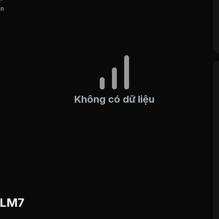
án
Không có dữ liệu
u LM7