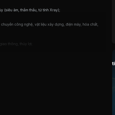
(siêu âm, thẩm thấu, từ tính Xray);
y chuyền công nghệ, vật liệu xây dựng, điện máy, hóa chất,
iao thông, thủy lợi;
t
 nước.
 cơ khí, lắp đặt thủy điện, lắp máy, xây dựng.
g nước với vai trò tổng thầu EPC.
ng ty mẹ phân bổ xuống, chủ động tăng cường công tác
 nhận nhiều công trình trong và ngoài khu vực.