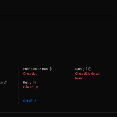
Phân tích cơ bản
Định giá
Chưa đạt
Chưa đủ biên an
toàn
Rủi ro
ách
Cần chú ý
Chi tiết