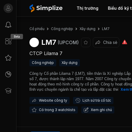
Thị trường
Biểu đồ kỹ 
LM7
Cổ phiếu
Công nghiệp
Xây dựng
Beta
LM7
(UPCOM)
Chia sẻ
CTCP Lilama 7
Công nghiệp
Xây dựng
Công ty Cổ phần Lilama 7 (LM7), tiền thân là Xí nghiệp Lắp
số 7, được thành lập năm 1977. Năm 2007 Công ty chuyển
hoạt động theo mô hình công ty cổ phần. Công ty hoạt động
lĩnh vực chuyên ngành là chế tạo và lắp đặt các thiết bị cơ 
Xem t
Lắp đặt máy móc, thiết bị, dây chuyền công nghệ; Gia công
tạo kết cấu thép, đường ống, bồn bể áp lực, các thiết bị tiê
Website công ty
Lịch sử trả cổ tức
chuẩn và phi tiêu chuẩn; Xây dựng, lắp đặt, thí nghiệm và h
Có trong 3 watchlists
Xem ghi chú
chỉnh các thiết bị ngành điện, trạm biến áp. Công ty là đơn 
chuyên nhận thầu và tổng thầu (EPC) thi công, gia công, lắ
chế tạo các thiết bị của nhà máy thủy điện, nhà máy xi măn
thiết bị lọc hóa dầu. Công ty đã tham gia thi công một số d
lớn như chế tạo, lắp đặt hệ thống thông gió trong hầm Hải 