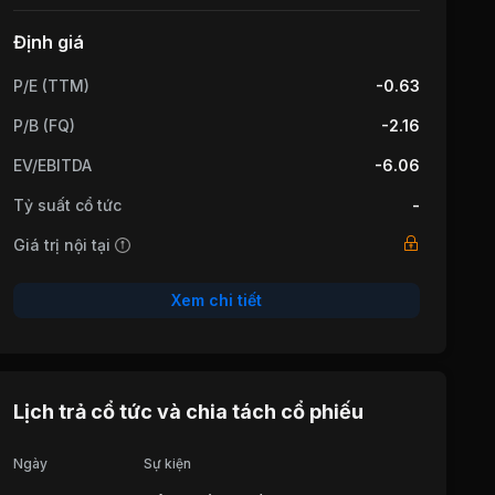
Định giá
P/E (TTM)
-0.63
P/B (FQ)
-2.16
EV/EBITDA
-6.06
Tỷ suất cổ tức
-
Giá trị nội tại
Xem chi tiết
Lịch trả cổ tức và chia tách cổ phiếu
Ngày
Sự kiện