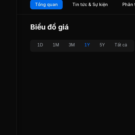
Tổng quan
Tin tức & Sự kiện
Phân 
xây dựng nhà máy lọc dầu Dung Quất, lắp đặt nhà máy thủy
Bình Điền, nhà máy thủy điện An Điềm II. Công ty là đơn vị
đầu trong việc chế tạo và lắp đặt các thiết bị cơ khí ở khu 
miền Trung. Hơn 40 năm hình thành và phát triển, không th
Biểu đồ giá
không nhắc đến vai trò to lớn của LILAMA 7 trên thị trường,
nhận được sự tin trường từ Tổng Công ty mẹ và bạn hàng u
lâu năm.
1D
1M
3M
1Y
5Y
Tất cả