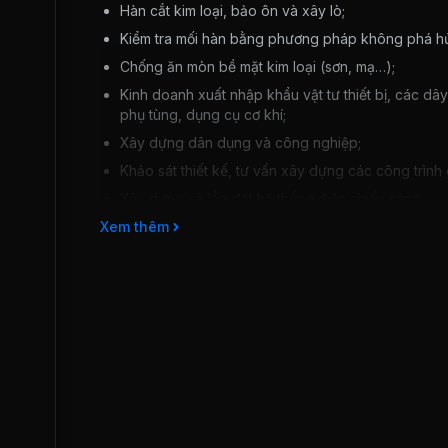
Hàn cắt kim loại, bảo ôn và xây lò;
Kiểm tra mối hàn bằng phương pháp không phá hủy 
Chống ăn mòn bề mặt kim loại (sơn, mạ…);
Kinh doanh xuất nhập khẩu vật tư thiết bị, các dâ
phụ tùng, dụng cụ cơ khí;
Xây dựng dân dụng và công nghiệp;
Khảo sát thiết kế, tư vấn xây dựng các công trình g
Xây dựng và lắp đặt hệ thống điện chiếu sáng;
Xem thêm
Vận chuyển máy móc, thiết bị, cung cấp vật tư;
Cung cấp nhân lực cho các dự án trong và ngoài
Chiến lược phát triển và đầu tư
Tiếp tục duy trì và phát triển các lĩnh vực chế tạo
Hướng tới đảm nhận các công trình trọng điểm tron
Bên cạnh việc nhận hợp đồng xây lắp từ Tổng cô
tiếp thị, tìm kiếm thị trường, báo giá, đấu thầu để