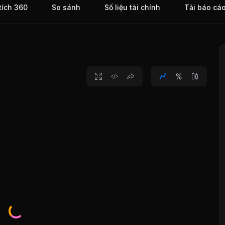
tích 360
So sánh
Số liệu tài chính
Tải báo cá
 điện
 hàng
vực
ể
 luôn
y tín