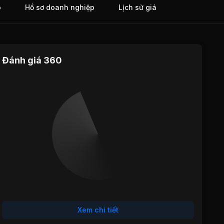
o
Hồ sơ doanh nghiệp
Lịch sử giá
Đánh giá 360
Định giá
Tăng trưởng
Cổ tức
Hiệu quả
Sức khỏe
hoạt động
tài chính
Xem chi tiết