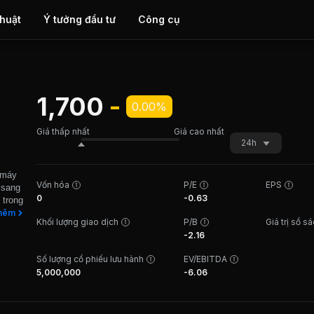
thuật
Ý tưởng đầu tư
Công cụ
1,700
-
0.00%
Giá thấp nhất
Giá cao nhất
24h
 máy
Vốn hóa
P/E
EPS
 sang
0
-0.63
 trong
điện;
hêm
Khối lượng giao dịch
P/B
Giá trị sổ s
, chế
-2.16
u
iệu
Số lượng cổ phiếu lưu hành
EV/EBITDA
vị
5,000,000
-6.06
p đặt
g, các
ự án
Vân,