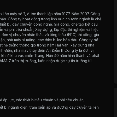
iệp Lắp máy số 7, được thành lập năm 1977. Năm 2007 Công
hần. Công ty hoạt động trong lĩnh vực chuyên ngành là chế
 thiết bị, dây chuyền công nghệ; Gia công, chế tạo kết cấu
ẩn và phi tiêu chuẩn; Xây dựng, lắp đặt, thí nghiệm và hiệu
là đơn vị chuyên nhận thầu và tổng thầu (EPC) thi công, gia
iện, nhà máy xi măng, các thiết bị lọc hóa dầu. Công ty đã
đặt hệ thống thông gió trong hầm Hải Vân, xây dựng nhà
h Điền, nhà máy thủy điện An Điềm II. Công ty là đơn vị
cơ khí ở khu vực miền Trung. Hơn 40 năm hình thành và phát
LAMA 7 trên thị trường, luôn nhận được sự tin trường từ
áp lực, các thiết bị tiêu chuẩn và phi tiêu chuẩn;
iết bị ngành điện, trạm biến áp và đường dây truyền tải lên