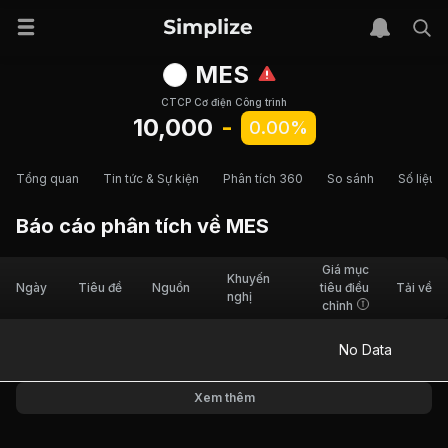
MES
CTCP Cơ điện Công trình
10,000
-
0.00%
Tổng quan
Tin tức & Sự kiện
Phân tích 360
So sánh
Số liệu t
Báo cáo phân tích về
MES
Giá mục
Khuyến
Ngày
Tiêu đề
Nguồn
tiêu điều
Tải về
nghị
chỉnh
No Data
Xem thêm