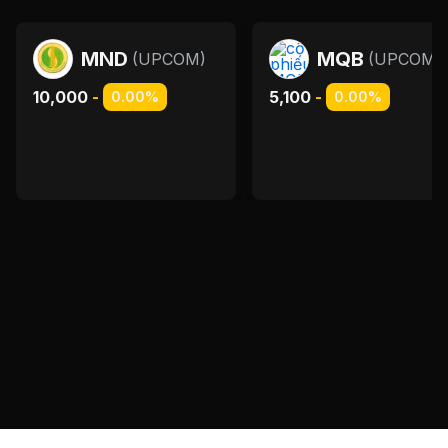
MND
MQB
(
UPCOM
)
(
UPCOM
)
10,000
-
5,100
-
0.00%
0.00%