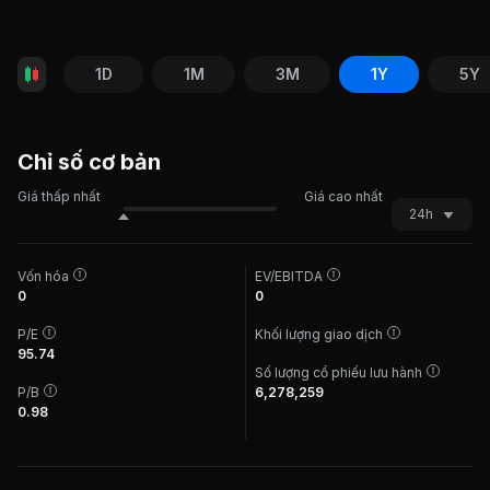
1D
1M
3M
1Y
5Y
Chỉ số cơ bản
Giá thấp nhất
Giá cao nhất
24h
Vốn hóa
EV/EBITDA
0
0
P/E
Khối lượng giao dịch
95.74
Số lượng cổ phiếu lưu hành
P/B
6,278,259
0.98