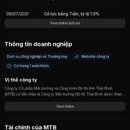
09/07/2021
Cổ tức bằng Tiền, tỷ lệ 1.5%
Giá trị giao dịch nhà đầu tư nước ngoài 10 phiên gần nhất
Xem thêm lịch sử
Thông tin doanh nghiệp
Dịch vụ công nghiệp và Thương mại
Website công ty
Có trong 1 watchlists
Vị thế công ty
Công ty Cổ phần Môi trường và Công trình Đô thị tỉnh Thái Bình
(MTB) có tiền thân là Công ty Môi trường Đô thị Thái Bình được thành
lập vào năm 2002. Công ty hoạt động chính trong lĩnh vực cung cấp vệ
sinh môi trường trên địa bàn tỉnh Thái Bình. MTB chính thức hoạt động
Xem thêm
theo mô hình công ty cổ phần từ năm 2015. Với cổ đông lớn là UBND
tỉnh Thái Bình, MTB được tạo các điều kiện thuận lợi để thực hiện
cung cấp dịch vụ vệ sinh môi trường trên địa bàn thành phố Thái Bình
Tài chính của
MTB
và các khu vùng lân cận. MTB được giao dịch trên thị trường UPCOM