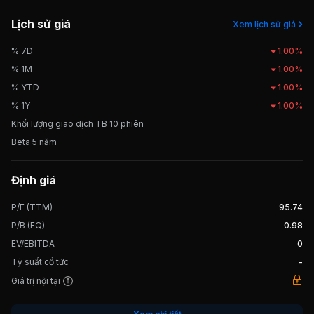
từ tháng 12/2020.
Lịch sử giá
Xem lịch sử giá
% 7D
1.00%
% 1M
1.00%
% YTD
1.00%
% 1Y
1.00%
Khối lượng giao dịch TB 10 phiên
Beta 5 năm
Định giá
P/E (TTM)
95.74
P/B (FQ)
0.98
EV/EBITDA
0
Tỷ suất cổ tức
-
Giá trị nội tại