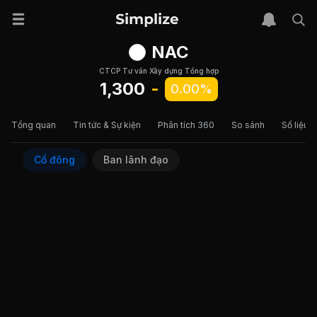
NAC
CTCP Tư vấn Xây dựng Tổng hợp
1,300
-
0.00%
Tổng quan
Tin tức & Sự kiện
Phân tích 360
So sánh
Số liệu t
Cổ đông
Ban lãnh đạo