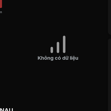
án
Không có dữ liệu
u NAU