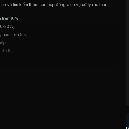
tỉnh và tìm kiếm thêm các hợp đồng dịch vụ xử lý rác thải
 trên 10%;
 20-30%;
g năm trên 5%;
iệp;
 đô thị;
khích tổ chức, cá nhân thành lập doanh nghiệp dịch vụ
g dịch vụ giữ gìn vệ sinh, bảo vệ môi trường. Điều này cho
 nghiệp dịch vụ vệ sinh môi trường. Bên cạnh đó, trình độ
tư cải tiến về máy móc thiết bị để nâng cao năng lực cạnh
iều áp lực tới tình hình tài chính của công ty.
t