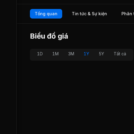
giao dịch trên thị trường UPCOM từ tháng 06/2018.
Tổng quan
Tin tức & Sự kiện
Phân 
Biểu đồ giá
1D
1M
3M
1Y
5Y
Tất cả