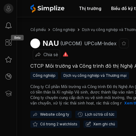
Thị trường
Biểu đồ kỹ 
Cổ phiếu
Công nghiệp
Dịch vụ công nghiệp và Thươn
Beta
NAU
(UPCOM)
UPCoM-Index
Chia sẻ
CTCP Môi trường và Công trình đô thị Nghệ 
Công nghiệp
Dịch vụ công nghiệp và Thương mại
Công ty Cổ phần Môi trường và Công trình Đô thị Nghệ An 
có tiền thân là Xí nghiệp Vệ sinh, được thành lập vào năm 
Công ty chuyên cung cấp dịch vụ vệ sinh môi trường, thu 
vận chuyển, xử lý rác thải sinh hoạt, rác thải công nghiệp, 
Xem t
thải độc hại và quản lý duy trì nghĩa trang, công viên, vườn
cây xanh đô thị. NAU chính thức hoạt động theo mô hình c
Website công ty
Lịch sử trả cổ tức
cổ phần từ năm 2016. Công ty là đơn vị được UBND tỉnh 
Có trong 2 watchlists
Xem ghi chú
An giao phụ trách cung cấp các dịch vụ công ích trên địa bà
Nghệ An. Đây là điều thuận lợi cho Công ty khi tham gia cá
trình công ích cũng như gia tăng uy tín của Công ty. NAU 