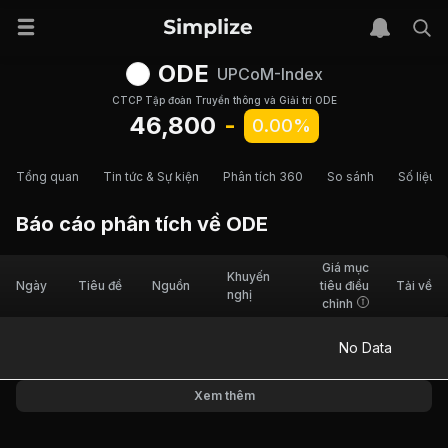
ODE
UPCoM-Index
CTCP Tập đoàn Truyền thông và Giải trí ODE
46,800
-
0.00%
Tổng quan
Tin tức & Sự kiện
Phân tích 360
So sánh
Số liệu t
Báo cáo phân tích về
ODE
Giá mục
Khuyến
Ngày
Tiêu đề
Nguồn
tiêu điều
Tải về
nghị
chỉnh
No Data
Xem thêm