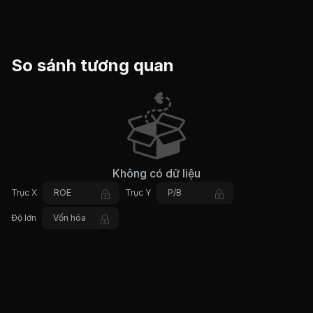
So sánh tương quan
Không có dữ liệu
Trục X
ROE
Trục Y
P/B
Độ lớn
Vốn hóa