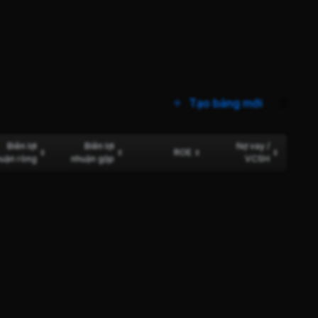
Tạo bảng mới
0
Biên lợi
Biên lợi
Nợ vay /
ROE
uận ròng
nhuận gộp
VCSH