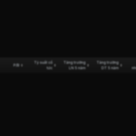
Tỷ suất cổ
Tăng trưởng
Tăng trưởng
P/B
tức
LN 5 năm
DT 5 năm
nh