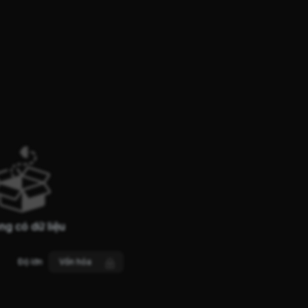
ng có dữ liệu
Độ lớn
Vốn hóa