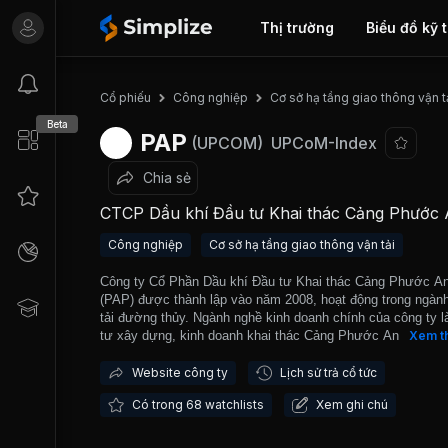
Thị trường
Biểu đồ kỹ 
Cổ phiếu
Công nghiệp
Cơ sở hạ tầng giao thông vận t
Beta
PAP
(UPCOM)
UPCoM-Index
Chia sẻ
CTCP Dầu khí Đầu tư Khai thác Cảng Phước
Công nghiệp
Cơ sở hạ tầng giao thông vận tải
Công ty Cổ Phần Dầu khí Đầu tư Khai thác Cảng Phước A
(PAP) được thành lập vào năm 2008, hoạt động trong ngàn
tải đường thủy. Ngành nghề kinh doanh chính của công ty l
tư xây dựng, kinh doanh khai thác Cảng Phước An và Khu 
Xem t
vụ hậu cần Cảng và kinh doanh xuất nhập khẩu vật tư thiết
bị.
Khu Cảng Phước An
được đầu tư xây dựng cho tàu có 
Website công ty
Lịch sử trả cổ tức
tải 60.000 DWT, gồm 10 bến với tổng chiều dài 3.050 m.
Kh
Có trong 68 watchlists
Xem ghi chú
Dịch vụ hậu cần
có công suất bến 2,2 triệu Teus/năm hàng
Container và 4,0 triệu tấn/năm hàng tổng hợp. Đây được đá
là cảng có tuyến luồng tốt nhất hiện nay ở Việt Nam. Ngày