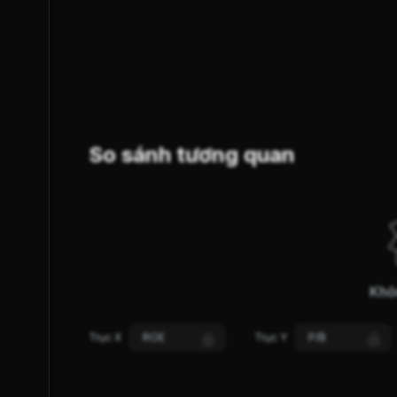
SUY YẾU
GIẢM GIÁ
XU HƯỚNG (S-Trend)
So sánh tương quan
Khô
Trục X
ROE
Trục Y
P/B