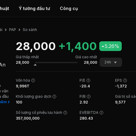
thuật
Ý tưởng đầu tư
Công cụ
So sánh
ải
PAP
28,000
+1,400
5.26%
Giá thấp nhất
Giá cao nhất
24h
28,000
28,000
 An
Vốn hóa
P/E
EPS
n
9,996T
-20.4
-1,372
h vận
à đầu
Khối lượng giao dịch
P/B
Giá trị sổ s
dịch
hêm
100
2.92
9,577
Số lượng cổ phiếu lưu hành
EV/EBITDA
trọng
u
357,000,000
280.43
nh giá