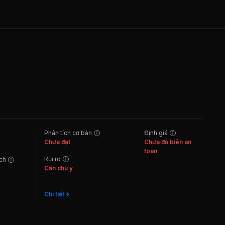
Phân tích cơ bản
Định giá
Chưa đạt
Chưa đủ biên an
toàn
Rủi ro
ách
Cần chú ý
Chi tiết