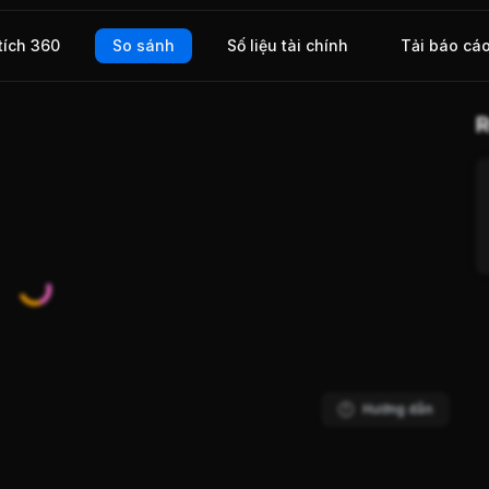
tích 360
So sánh
Số liệu tài chính
Tải báo cá
R
Hướng dẫn