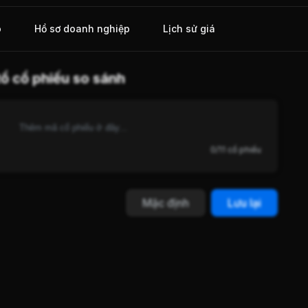
o
Hồ sơ doanh nghiệp
Lịch sử giá
ổ cổ phiếu so sánh
0/11 cổ phiếu
Mặc định
Lưu lại