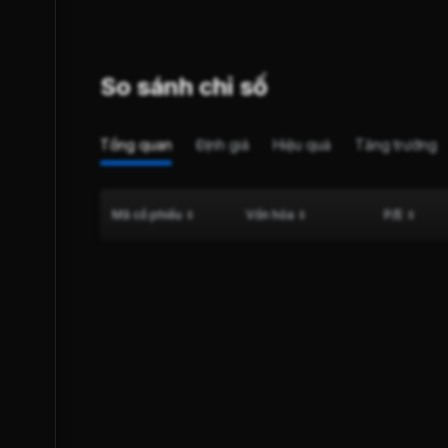
So sánh chỉ số
Tổng quan
Định giá
Hiệu quả
Tăng trưởng
Mã cổ phiếu
Vốn hóa
P/E