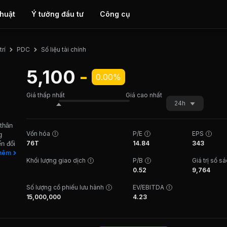
thuật
Ý tưởng đầu tư
Công cụ
Số liệu tài chính
rí
PDC
5,100
-
0.00%
Giá thấp nhất
Giá cao nhất
24h
 thân
Vốn hóa
P/E
EPS
g
76T
14.84
343
n đổi
một
hêm
Khối lượng giao dịch
P/B
Giá trị sổ s
 vụ du
0.52
9,764
rung.
ai mì
Số lượng cổ phiếu lưu hành
EV/EBITDA
nh
15,000,000
4.23
n
ch
i.
0-