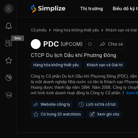
Thị trường
Biểu đồ kỹ 
Cổ phiếu
Hàng hóa không thiết yếu
Khách sạn và Giải t
Beta
PDC
(UPCOM)
Chia sẻ
CTCP Du lịch Dầu khí Phương Đông
Hàng hóa không thiết yếu
Khách sạn và Giải trí
Công ty Cổ phần Du lịch Dầu khí Phương Đông (PDC), tiền
là một doanh nghiệp Nhà nước có tên là Khách sạn Phượn
Hoàng được thành lập năm 1994. Năm 2008, Công ty chuyể
mô hình kinh doanh hoạt động là Công ty Cổ phần. PDC là 
Xem t
trong những công ty Việt Nam hàng đầu trong lĩnh vực dịch
lịch, khách sạn, giải trí ở tỉnh Nghệ An và vùng bắc miền T
Website công ty
Lịch sử trả cổ tức
Công ty còn tham gia sản xuất và kinh doanh phân bón, kho
Có trong 20 watchlists
Xem ghi chú
và các sản phẩm nông nghiệp khác. Công ty cũng kinh doa
xăng dầu, bia rượu, vật liệu xây dựng và sản phẩm điện tiê
dùng. Công ty còn tham gia hoạt động khách sạn, tour du lị
cũng như cho thuê mặt bằng trong các trung tâm thương mạ
PDC trung bình hàng năm đã cung cấp dịch vụ cho từ 25.00