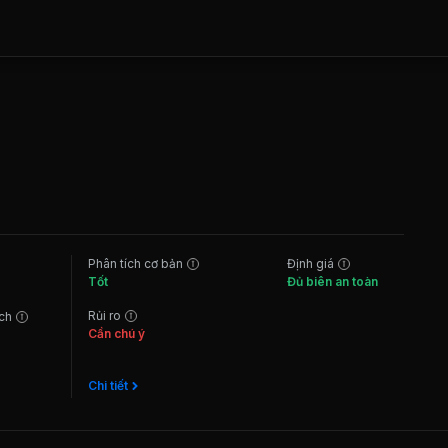
Phân tích cơ bản
Định giá
Tốt
Đủ biên an toàn
Rủi ro
ách
Cần chú ý
Chi tiết