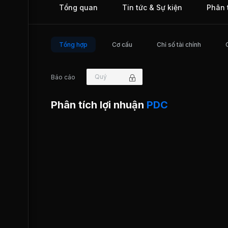
Tổng quan
Tin tức & Sự kiện
Phân 
30.000 lượt khách du lịch quốc tế và hàng chục nghìn khác
lịch trong nước. Công ty còn cung cấp nhiều dịch vụ khác l
quan đến hoạt động du lịch cho các đối tác như: Công ty Du
Hữu nghị, Sun Travel, ASIAN Sun Tour, Vina Tour, Viettour,
tâm Lữ hành Quốc tế Thắng Lợi... PDC chính thức được g
Tổng hợp
Cơ cấu
Chỉ số tài chính
dịch trên Thị trường UPCoM từ ngày 08/08/2022.
Quý
Báo cáo
Phân tích lợi nhuận
PDC