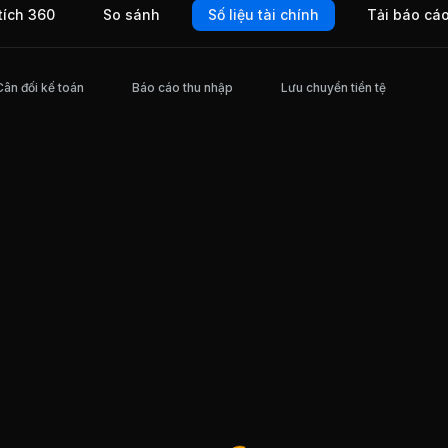
tích 360
So sánh
Số liệu tài chính
Tải báo cá
h du
iên
 lịch
 Trung
iao
Cân đối kế toán
Báo cáo thu nhập
Lưu chuyển tiền tệ