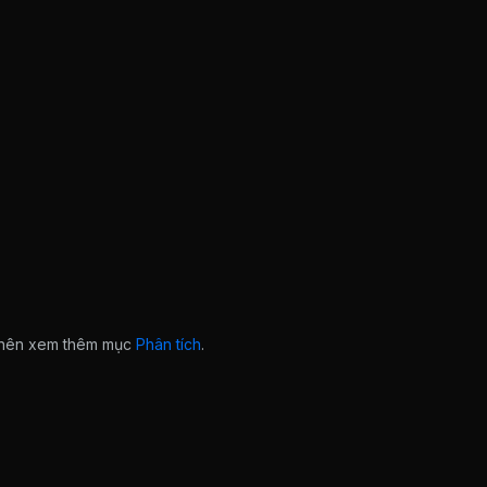
n nên xem thêm mục
Phân tích
.