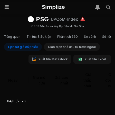
PSG
UPCoM-Index
CTCP Đầu Tư và Xây lắp Dầu khí Sài Gòn
Tổng quan
Tin tức & Sự kiện
Phân tích 360
So sánh
Số liệu t
Lịch sử giá cổ phiếu
Giao dịch nhà đầu tư nước ngoài
Xuất file Metastock
Xuất file Excel
Giá
Giá
Giá mở
Giá cao
Ngày
thấp
đóng
cửa
nhất
nhất
cửa
04/05/2026