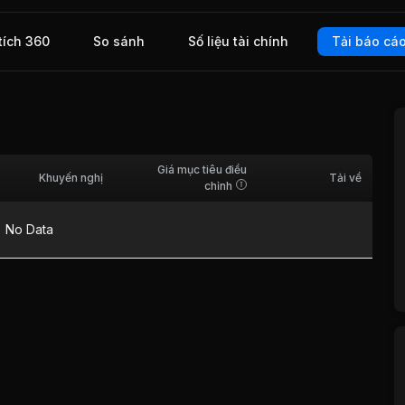
òng Hạ
trường
tích 360
So sánh
Số liệu tài chính
Tải báo cá
Giá mục tiêu điều
Khuyến nghị
Tải về
chỉnh
No Data