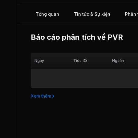
Tây Hạ Long và Trung tâm Thương mại Khách sạn Văn ph
Long. Ngày 02/06/2017, PVR chính thức giao dịch trên thị 
Tổng quan
Tin tức & Sự kiện
Phân 
UPCOM.
Báo cáo phân tích về
PVR
Ngày
Tiêu đề
Nguồn
Xem thêm