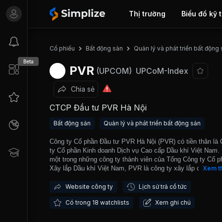
Thị trường
Biểu đồ kỹ 
Cổ phiếu
Bất động sản
Quản lý và phát triển bất động
Beta
PVR
(UPCOM)
UPCoM-Index
Chia sẻ
CTCP Đầu tư PVR Hà Nội
Bất động sản
Quản lý và phát triển bất động sản
Công ty Cổ phần Đầu tư PVR Hà Nội (PVR) có tiền thân là
ty Cổ phần Kinh doanh Dịch vụ Cao cấp Dầu khí Việt Nam.
một trong những công ty thành viên của Tổng Công ty Cổ p
Xây lắp Dầu khí Việt Nam, PVR là công ty xây lắp chuyển 
Xem t
chủ lực của PetroVietnam. Công ty chính thức đi vào hoạt 
từ tháng 11/2006 để đảm nhiệm lĩnh vực đầu tư và kinh do
Website công ty
Lịch sử trả cổ tức
bất động sản, dịch vụ thể thao, du lịch, nghỉ dưỡng cao
Có trong 18 watchlists
Xem ghi chú
cấp. Công ty đang sở hữu quỹ đất lớn, có vị trí đẹp tại Ba 
Nội và Tây Hạ Long. Công ty đang triển khai dự án Hồ Suối
có tổng diện tích trên 1.280 ha, dự án Khu đô thị Du lịch V