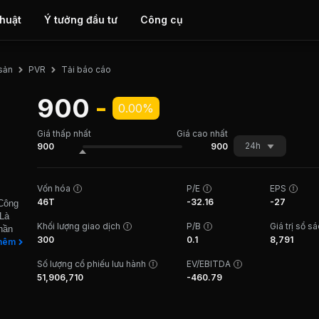
thuật
Ý tưởng đầu tư
Công cụ
Tải báo cáo
 sản
PVR
900
-
0.00%
Giá thấp nhất
Giá cao nhất
24h
900
900
Vốn hóa
P/E
EPS
46T
-32.16
-27
 Công
 Là
Khối lượng giao dịch
P/B
Giá trị sổ s
hần
300
0.1
8,791
ngành
hêm
động
Số lượng cổ phiếu lưu hành
EV/EBITDA
anh
51,906,710
-460.79
Vì, Hà
 Hai
ăn hóa