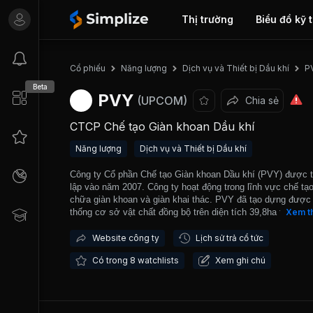
Thị trường
Biểu đồ kỹ 
Cổ phiếu
Năng lượng
Dịch vụ và Thiết bị Dầu khí
P
Beta
PVY
(UPCOM)
Chia sẻ
CTCP Chế tạo Giàn khoan Dầu khí
Năng lượng
Dịch vụ và Thiết bị Dầu khí
Công ty Cổ phần Chế tạo Giàn khoan Dầu khí (PVY) được 
lập vào năm 2007. Công ty hoạt động trong lĩnh vực chế tạ
chữa giàn khoan và giàn khai thác. PVY đã tạo dựng được
thống cơ sở vật chất đồng bộ trên diện tích 39,8ha tại khu
Xem t
Sao Mai-Bến Đình, thành phố Vũng Tàu nhằm phục vụ cho 
sửa chữa, đóng mới các loại gian khoan tự nâng. Hệ thống
Website công ty
Lịch sử trả cổ tức
sở vật chất này giúp PV Shipyard có năng lực chế tạo 2-3 
Có trong 8 watchlists
Xem ghi chú
khoan cùng lúc. Công ty là đơn vị chế tạo được giàn khoan
nâng 90m, 120m nước đầu tiên tại Việt Nam. PVY được gi
dịch trên thị trường UPCOM từ cuối năm 2017.