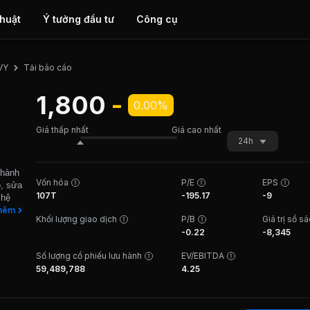
thuật
Ý tưởng đầu tư
Công cụ
Tải báo cáo
VY
1,800
-
0.00%
Giá thấp nhất
Giá cao nhất
24h
thành
Vốn hóa
P/E
EPS
o, sửa
107T
-195.17
-9
 hệ
 vực
hêm
Khối lượng giao dịch
P/B
Giá trị sổ s
việc
-0.22
-8,345
 cơ
giàn
Số lượng cổ phiếu lưu hành
EV/EBITDA
 tự
59,489,788
4.25
ao