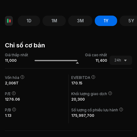
1D
1M
3M
1Y
5Y
Chỉ số cơ bản
Giá thấp nhất
Giá cao nhất
24h
11,000
11,400
Vốn hóa
EV/EBITDA
2,006T
170.15
P/E
Khối lượng giao dịch
1276.06
20,300
P/B
Số lượng cổ phiếu lưu hành
1.13
175,997,700