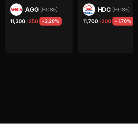
AGG
HDC
(
HOSE
)
(
HOSE
)
11,300
-250
11,700
-200
2.20%
1.70%