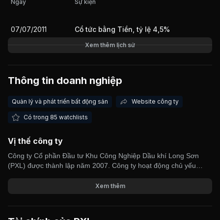
Ngày
Sự kiện
07/07/2011
Cổ tức bằng Tiền, tỷ lệ 4,5%
Giá trị giao dịch nhà đầu tư nước ngoài 10 phiên gần nhất
Xem thêm lịch sử
Thông tin doanh nghiệp
Quản lý và phát triển bất động sản
Website công ty
Có trong 85 watchlists
Vị thế công ty
Công ty Cổ phần Đầu tư Khu Công Nghiệp Dầu khí Long Sơn
(PXL) được thành lập năm 2007. Công ty hoạt động chủ yếu
trong lĩnh vực xây dựng công trình dân dụng, khu công nghiệp và
kinh doanh bất động sản. Thị trường khai thác của Công ty tập
Xem thêm
trung tại tỉnh Bà Rịa - Vũng Tàu, TP HCM và đang mở rộng ra
các tỉnh lân cận. Một số dự án của PXL bao gồm Khu dân cư
Nam Long, Chung cư Khang Gia Chánh Hưng, Chung cư Thái An