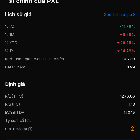
Tài chính của
PXL
3, Thái An 4, Long Sơn Building,... PXL được chính thức niêm yết
và giao dịch tại Sở Giao dịch Chứng khoán Thành phố Hồ Chí
Lịch sử giá
Xem lịch sử giá
Minh (HOSE) từ năm 2010.
% 7D
11.76%
% 1M
6.56%
% YTD
26.45%
% 1Y
34.48%
Khối lượng giao dịch TB 10 phiên
30,730
Beta 5 năm
1.99
Định giá
P/E (TTM)
1276.06
P/B (FQ)
1.13
EV/EBITDA
170.15
Tỷ suất cổ tức
-
Giá trị nội tại