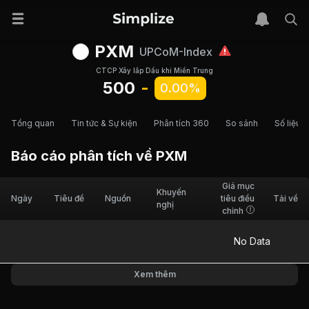
PXM
UPCoM-Index
CTCP Xây lắp Dầu khí Miền Trung
500
-
0.00%
Tổng quan
Tin tức & Sự kiện
Phân tích 360
So sánh
Số liệu t
Báo cáo phân tích về
PXM
Giá mục
Khuyến
Ngày
Tiêu đề
Nguồn
tiêu điều
Tải về
nghị
chỉnh
No Data
Xem thêm