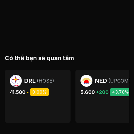
Có thể bạn sẽ quan tâm
DRL
NED
(
HOSE
)
(
UPCOM
)
41,500
-
5,600
+200
0.00%
3.70%