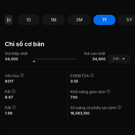
1D
1M
3M
1Y
5Y
Chỉ số cơ bản
Giá thấp nhất
Giá cao nhất
24h
34,000
34,600
Vốn hóa
EV/EBITDA
631T
3.55
P/E
Khối lượng giao dịch
8.67
700
P/B
Số lượng cổ phiếu lưu hành
1.99
18,583,100