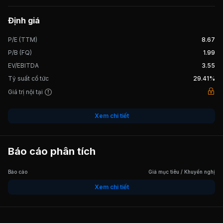
Định giá
P/E (TTM)
8.67
P/B (FQ)
1.99
EV/EBITDA
3.55
Tỷ suất cổ tức
29.41%
Giá trị nội tại
Xem chi tiết
Báo cáo phân tích
Báo cáo
Giá mục tiêu / Khuyến nghị
Xem chi tiết