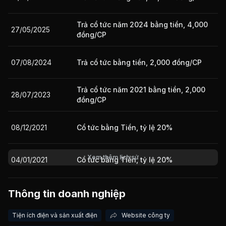
Trả cổ tức năm 2024 bằng tiền, 4,000
27/05/2025
Giá trị giao dịch nhà đầu tư nước ngoài 10 phiên gần nhất
đồng/CP
07/08/2024
Trả cổ tức bằng tiền, 2,000 đồng/CP
Trả cổ tức năm 2021 bằng tiền, 2,000
28/07/2023
đồng/CP
08/12/2021
Cổ tức bằng Tiền, tỷ lệ 20%
Xem thêm lịch sử
04/01/2021
Cổ tức bằng Tiền, tỷ lệ 20%
14/01/2020
Cổ tức bằng Tiền, tỷ lệ 20%
Thông tin doanh nghiệp
Tiện ích điện và sản xuất điện
Website công ty
22/11/2018
Cổ tức bằng Tiền, tỷ lệ 20%