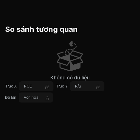
So sánh tương quan
Không có dữ liệu
Trục X
ROE
Trục Y
P/B
Độ lớn
Vốn hóa