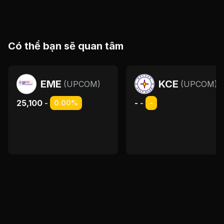
Có thể bạn sẽ quan tâm
EME
KCE
(
UPCOM
)
(
UPCOM
)
25,100
-
-
-
0.00%
-