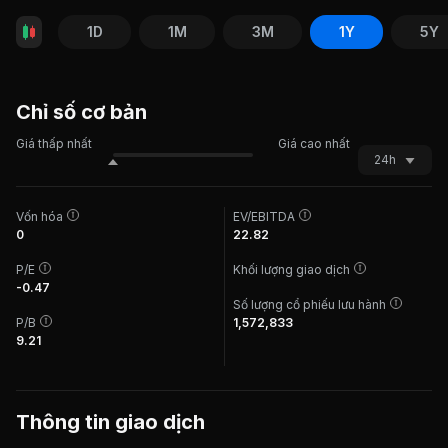
1D
1M
3M
1Y
5Y
Chỉ số cơ bản
Giá thấp nhất
Giá cao nhất
24h
Vốn hóa
EV/EBITDA
0
22.82
P/E
Khối lượng giao dịch
-0.47
Số lượng cổ phiếu lưu hành
P/B
1,572,833
9.21
Thông tin giao dịch