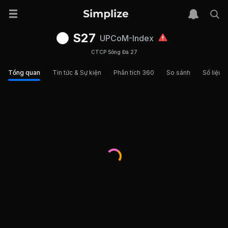
S27
UPCoM-Index
CTCP Sông Đà 27
Tổng quan
Tin tức & Sự kiện
Phân tích 360
So sánh
Số liệu t