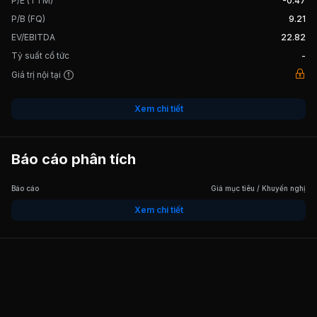
P/E (TTM)
-0.47
P/B (FQ)
9.21
EV/EBITDA
22.82
Tỷ suất cổ tức
-
Giá trị nội tại
Xem chi tiết
Báo cáo phân tích
Báo cáo
Giá mục tiêu / Khuyến nghị
Xem chi tiết