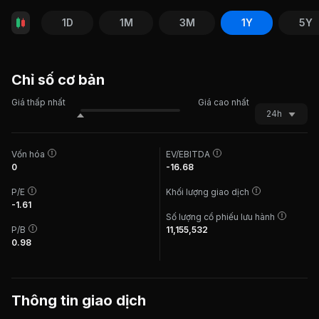
1D
1M
3M
1Y
5Y
Chỉ số cơ bản
Giá thấp nhất
Giá cao nhất
24h
Vốn hóa
EV/EBITDA
0
-16.68
P/E
Khối lượng giao dịch
-1.61
Số lượng cổ phiếu lưu hành
P/B
11,155,532
0.98
Thông tin giao dịch