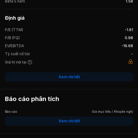
Beta 5 năm
1.58
Định giá
P/E (TTM)
-1.61
P/B (FQ)
0.98
EV/EBITDA
-16.68
Tỷ suất cổ tức
-
Giá trị nội tại
Xem chi tiết
Báo cáo phân tích
Báo cáo
Giá mục tiêu / Khuyến nghị
Xem chi tiết