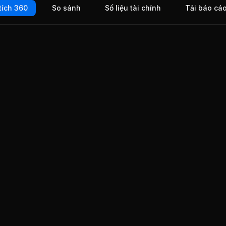
tích 360
So sánh
Số liệu tài chính
Tải báo cá