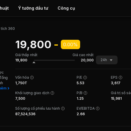
thuật
Ý tưởng đầu tư
Công cụ
 tích 360
19,800
-
0.00%
Giá thấp nhất
Giá cao nhất
24h
19,800
20,000
ược
Vốn hóa
P/E
EPS
 Tổng
nh
1,750T
5.53
3,617
không
hêm
Khối lượng giao dịch
P/B
Giá trị sổ s
ất bia
7,500
1.25
15,981
ăm
ã được
Số lượng cổ phiếu lưu hành
EV/EBITDA
 SBB
87,524,536
2.66
023