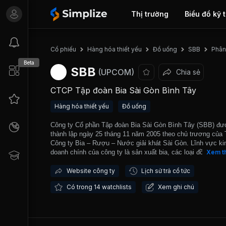
Thị trường
Biểu đồ kỹ 
Phân
Cổ phiếu
Hàng hóa thiết yếu
Đồ uống
SBB
Beta
SBB
(UPCOM)
Chia sẻ
CTCP Tập đoàn Bia Sài Gòn Bình Tây
Hàng hóa thiết yếu
Đồ uống
Công ty Cổ phần Tập đoàn Bia Sài Gòn Bình Tây (SBB) đ
thành lập ngày 25 tháng 11 năm 2005 theo chủ trương của
Công ty Bia – Rượu – Nước giải khát Sài Gòn. Lĩnh vực ki
doanh chính của công ty là sản xuất bia, các loại đồ uống 
Xem t
cồn, giải khát. Hiện tại SBB đang sở hữu 6 nhà máy sản xu
với tổng công suất sản xuất đạt hơn 500 triệu lít bia mỗi n
Website công ty
Lịch sử trả cổ tức
cung cấp ra thị trường. Các sản phẩm của công ty cũng đ
Có trong 14 watchlists
Xem ghi chú
xuất khẩu rộng khắp các quốc gia trong và ngoài khu vực.
chính thức giao dịch trên thị trường UPCOM từ cuối năm 2