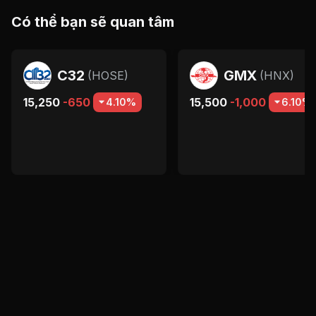
Có thể bạn sẽ quan tâm
C32
GMX
(
HOSE
)
(
HNX
)
15,250
-650
15,500
-1,000
4.10%
6.10%