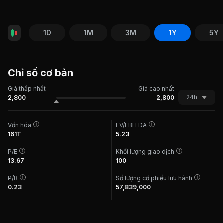
1D
1M
3M
1Y
5Y
Chỉ số cơ bản
Giá thấp nhất
Giá cao nhất
24h
2,800
2,800
Vốn hóa
EV/EBITDA
161T
5.23
P/E
Khối lượng giao dịch
13.67
100
P/B
Số lượng cổ phiếu lưu hành
0.23
57,839,000