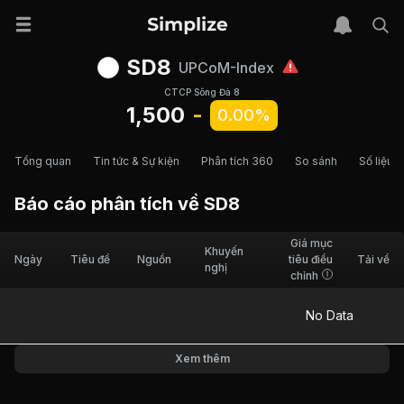
SD8
UPCoM-Index
CTCP Sông Đà 8
1,500
-
0.00%
Tổng quan
Tin tức & Sự kiện
Phân tích 360
So sánh
Số liệu t
Báo cáo phân tích về
SD8
Giá mục
Khuyến
Ngày
Tiêu đề
Nguồn
tiêu điều
Tải về
nghị
chỉnh
No Data
Xem thêm