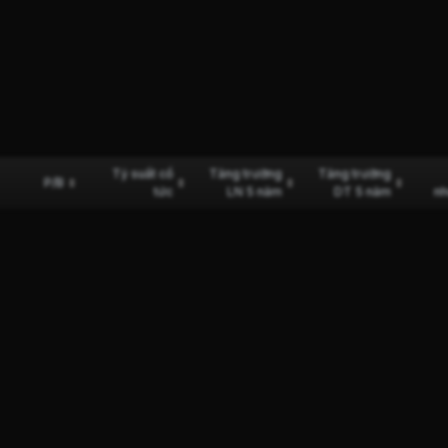
Tỷ suất cổ
Tăng trưởng
Tăng trưởng
P/B
tức
LN 5 năm
DT 5 năm
nh