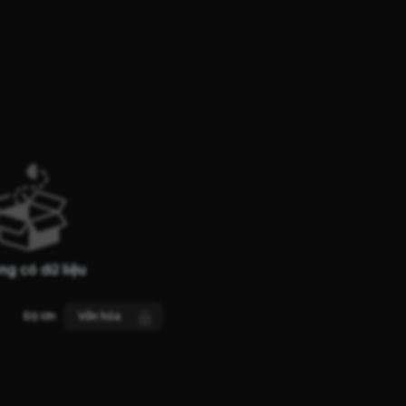
ng có dữ liệu
Độ lớn
Vốn hóa