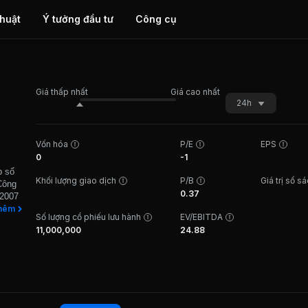
thuật
Ý tưởng đầu tư
Công cụ
Giá thấp nhất
Giá cao nhất
24h
Vốn hóa
P/E
EPS
0
-1
p số
Khối lượng giao dịch
P/B
Giá trị sổ s
Công
0.37
 2007
cổ
hêm
Số lượng cổ phiếu lưu hành
EV/EBITDA
xây lắp
11,000,000
24.88
ập
 Công
ín như
ts
ng ty
ả
down,