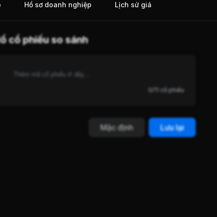
o
Hồ sơ doanh nghiệp
Lịch sử giá
ổ cổ phiếu so sánh
0/11 cổ phiếu
Mặc định
Lưu lại