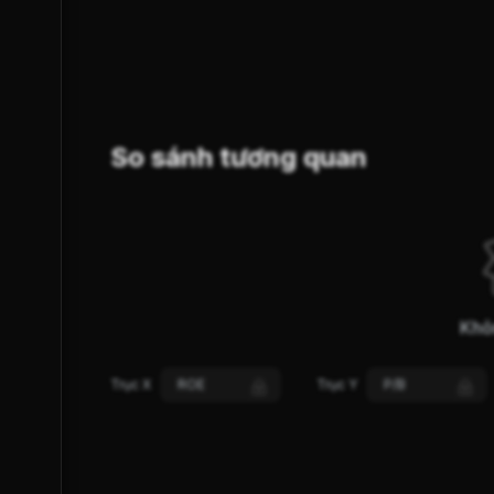
SUY YẾU
GIẢM GIÁ
XU HƯỚNG (S-Trend)
So sánh tương quan
Khô
Trục X
ROE
Trục Y
P/B