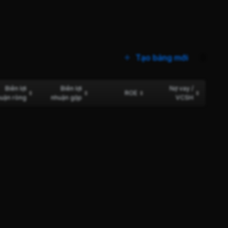
Tạo bảng mới
0
Biên lợi
Biên lợi
Nợ vay /
ROE
uận ròng
nhuận gộp
VCSH