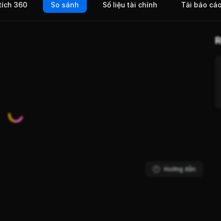
tích 360
So sánh
Số liệu tài chính
Tải báo cá
àn
R
Hướng dẫn