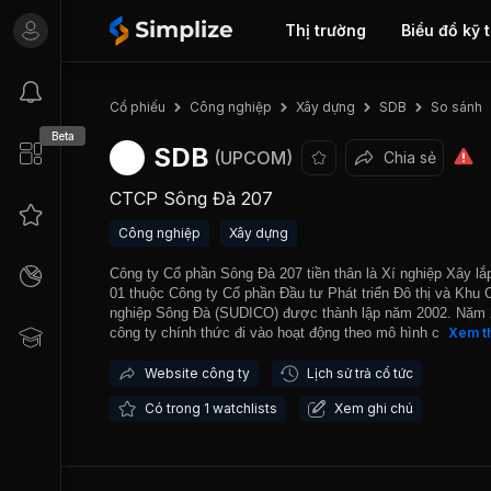
Thị trường
Biểu đồ kỹ 
So sánh
Cổ phiếu
Công nghiệp
Xây dựng
SDB
Beta
SDB
(UPCOM)
Chia sẻ
CTCP Sông Đà 207
Công nghiệp
Xây dựng
Công ty Cổ phần Sông Đà 207 tiền thân là Xí nghiệp Xây lắ
01 thuộc Công ty Cổ phần Đầu tư Phát triển Đô thị và Khu 
nghiệp Sông Đà (SUDICO) được thành lập năm 2002. Năm
công ty chính thức đi vào hoạt động theo mô hình công ty 
Xem t
phần. Hoạt động kinh doanh chính của công ty là thi công, 
các công trình dân dụng. Phần lớn doanh thu của công ty t
Website công ty
Lịch sử trả cổ tức
trung ở hoạt động này, chiếm khoảng 98% tổng doanh thu.
Có trong 1 watchlists
Xem ghi chú
ty là đối tác của những nhà thầu, nhà quản lý dự án có uy t
Hanshin Construction Co.,LTD (Hàn Quốc), A Pacific Projec
Pte.,LTD (Singapore), Samwhan Corporation (Hàn Quốc). Cô
là một trong số ít các công ty xây dựng trên cả nước có kh
năng thi công các công trình phức tạp theo công nghệ Top-