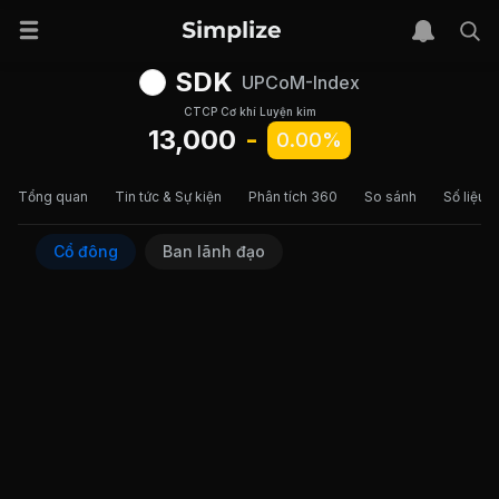
SDK
UPCoM-Index
CTCP Cơ khí Luyện kim
13,000
-
0.00%
Tổng quan
Tin tức & Sự kiện
Phân tích 360
So sánh
Số liệu t
Cổ đông
Ban lãnh đạo