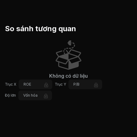
So sánh tương quan
Không có dữ liệu
Trục X
ROE
Trục Y
P/B
Độ lớn
Vốn hóa