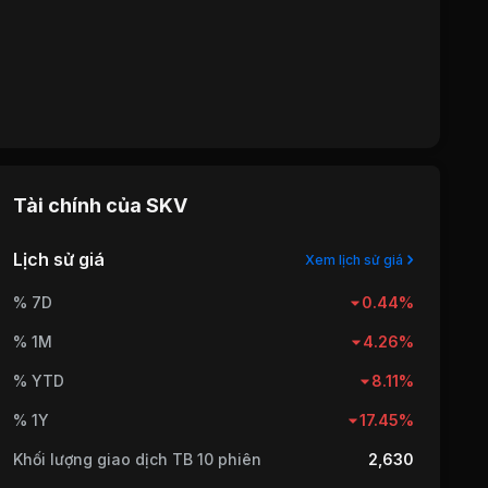
Tài chính của
SKV
Lịch sử giá
Xem lịch sử giá
% 7D
0.44%
% 1M
4.26%
% YTD
8.11%
% 1Y
17.45%
Khối lượng giao dịch TB 10 phiên
2,630