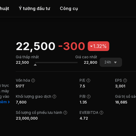
thuật
Ý tưởng đầu tư
Công cụ
22,500
-300
1.32%
Giá thấp nhất
Giá cao nhất
24h
22,500
22,800
Vốn hóa
P/E
EPS
 trực
517T
7.5
3,001
à máy
g vào
Khối lượng giao dịch
P/B
Giá trị sổ s
003.
hêm
7,600
1.35
16,685
hẩm từ
Số lượng cổ phiếu lưu hành
EV/EBITDA
ận
n sào
23,000,000
4.72
của
phân
hư