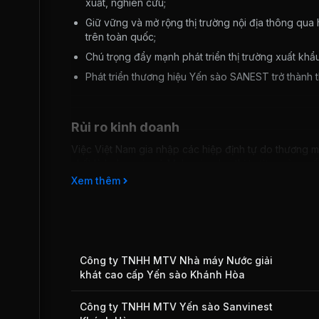
xuất, nghiên cứu;
Giữ vững và mở rộng thị trường nội địa thông qua
trên toàn quốc;
Chú trọng đẩy mạnh phát triển thị trường xuất k
Phát triển thương hiệu Yến sào SANEST trở thành 
Rủi ro kinh doanh
Việc Việt Nam gia nhập các hiệp định tự do thương m
nhất là Indonesia và Malaysia – hai thị trường sản xuấ
Nam, từ đó gây sức ép cạnh tranh ngày càng lớn lên
Xem thêm
Công ty TNHH MTV Nhà máy Nước giải
khát cao cấp Yến sào Khánh Hòa
Công ty TNHH MTV Yến sào Sanvinest