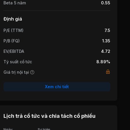
Beta 5 năm
0.55
Định giá
P/E (TTM)
7.5
P/B (FQ)
1.35
EV/EBITDA
4.72
Tỷ suất cổ tức
8.89%
Giá trị nội tại
Xem chi tiết
Lịch trả cổ tức và chia tách cổ phiếu
Ngày
Sự kiện