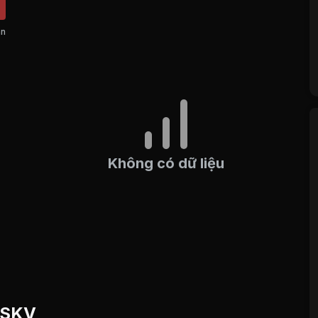
án
Không có dữ liệu
u SKV