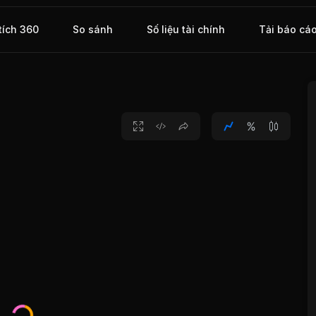
ỹ. SKV
7.
tích 360
So sánh
Số liệu tài chính
Tải báo cá