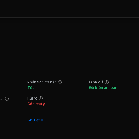
Phân tích cơ bản
Định giá
Tốt
Đủ biên an toàn
Rủi ro
ách
Cần chú ý
Chi tiết