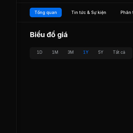
Singapore, Trung Quốc, Hàn Quốc, Đài Loan, Nhật Bản, M
được giao dịch trên thị trường UPCOM từ đầu tháng 11/201
Tổng quan
Tin tức & Sự kiện
Phân 
Biểu đồ giá
1D
1M
3M
1Y
5Y
Tất cả