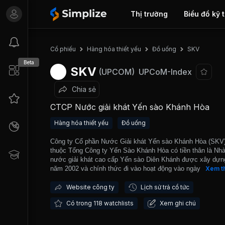
Thị trường
Biểu đồ kỹ 
SKV
Cổ phiếu
Hàng hóa thiết yếu
Đồ uống
Beta
SKV
(UPCOM)
UPCoM-Index
Chia sẻ
CTCP Nước giải khát Yến sào Khánh Hòa
Hàng hóa thiết yếu
Đồ uống
Công ty Cổ phần Nước Giải khát Yến sào Khánh Hòa (SKV)
thuộc Tổng Công ty Yến Sào Khánh Hòa có tiền thân là Nh
nước giải khát cao cấp Yến sào Diên Khánh được xây dựn
năm 2002 và chính thức đi vào hoạt động vào ngày 01/11/2
Xem t
Công ty hoạt động chính trong lĩnh vực chế biến các sản p
yến sào với thương hiệu SANEST. SKV đang quản lý và v
Website công ty
Lịch sử trả cổ tức
hành 2 nhà máy bao gồm nhà máy chế biến Nguyên liệu Yế
Có trong 118 watchlists
Xem ghi chú
và nhà máy Thực phẩm cao cấp Sanest Foods. Sản phẩm 
Công ty được phân phối khắp cả nước với hơn 1.000 nhà 
phối và cũng được xuất khẩu đến các nước trên thế giới n