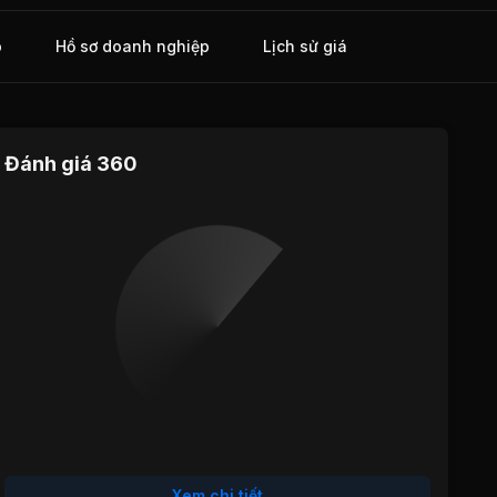
o
Hồ sơ doanh nghiệp
Lịch sử giá
Đánh giá 360
Định giá
Tăng trưởng
Cổ tức
Hiệu quả
Sức khỏe
hoạt động
tài chính
Xem chi tiết