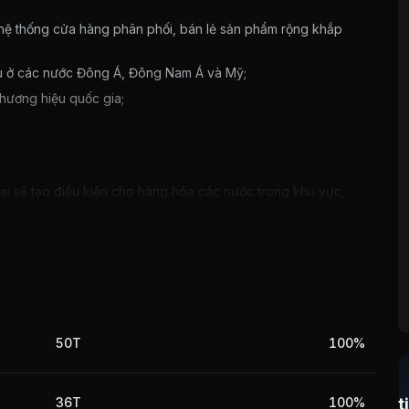
 hệ thống cửa hàng phân phối, bán lẻ sản phẩm rộng khắp
hẩu ở các nước Đông Á, Đông Nam Á và Mỹ;
thương hiệu quốc gia;
ại sẽ tạo điều kiện cho hàng hóa các nước trong khu vực,
t yến sào lớn trên thế giới - có điều kiện đổ bộ vào Việt
 hoạt động kinh doanh của Công ty.
50T
100%
36T
100%
t