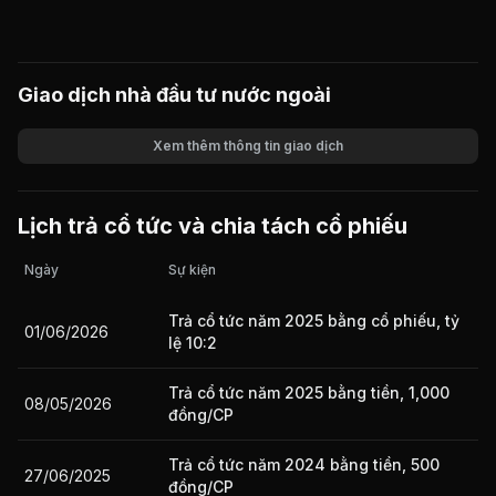
Giao dịch nhà đầu tư nước ngoài
Xem thêm thông tin giao dịch
Khối lượng
Giá trị giao dịch
Lịch trả cổ tức và chia tách cổ phiếu
Ngày
Sự kiện
Trả cổ tức năm 2025 bằng cổ phiếu, tỷ
01/06/2026
lệ 10:2
Trả cổ tức năm 2025 bằng tiền, 1,000
08/05/2026
đồng/CP
Trả cổ tức năm 2024 bằng tiền, 500
27/06/2025
đồng/CP