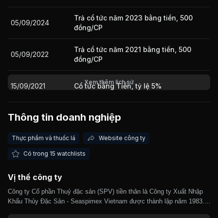
Trả cổ tức năm 2023 bằng tiền, 500
05/09/2024
đồng/CP
Giá trị giao dịch nhà đầu tư nước ngoài 10 phiên gần nhất
Trả cổ tức năm 2021 bằng tiền, 500
05/09/2022
đồng/CP
Xem thêm lịch sử
15/09/2021
Cổ tức bằng Tiền, tỷ lệ 5%
Thông tin doanh nghiệp
11/09/2020
Cổ tức bằng Tiền, tỷ lệ 5%
Thực phẩm và thuốc lá
Website công ty
07/06/2019
Cổ tức bằng Tiền, tỷ lệ 5%
Có trong 15 watchlists
Vị thế công ty
Công ty Cổ phần Thuỷ đặc sản (SPV) tiền thân là Công ty Xuất Nhập
Khẩu Thủy Đặc Sản - Seaspimex Vietnam được thành lập năm 1983.
Công ty cổ phần hóa năm 2002. Công ty chuyên sản xuất thực phẩm