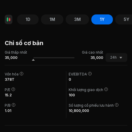
1D
1M
3M
1Y
5Y
Chỉ số cơ bản
Giá thấp nhất
Giá cao nhất
24h
35,000
35,000
Vốn hóa
EV/EBITDA
378T
0
P/E
Khối lượng giao dịch
15.2
100
P/B
Số lượng cổ phiếu lưu hành
1.01
10,800,000