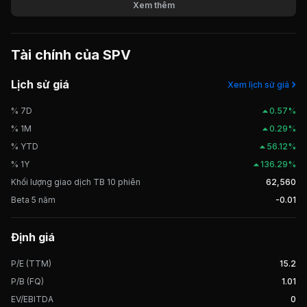
đông lạnh từ hải sản, nông sản. Các nhà máy của công ty có tổng công
Xem thêm
suất chế biến 17.000 tấn/năm. Ngoài được tiêu thụ trong nước, sản
phẩm của công ty còn được xuất khẩu ra 24 quốc gia trên thế giới
trong đó có nhiều thị trường khó tính như Mỹ, Châu Âu. SPV được
Tài chính của
SPV
giao dịch trên thị trường UPCOM từ tháng 02/2017.
Lịch sử giá
Xem lịch sử giá
% 7D
0.57%
% 1M
0.29%
% YTD
56.12%
% 1Y
136.29%
Khối lượng giao dịch TB 10 phiên
62,560
Beta 5 năm
-0.01
Định giá
P/E (TTM)
15.2
P/B (FQ)
1.01
EV/EBITDA
0