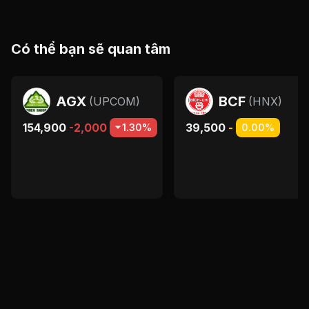
Có thể bạn sẽ quan tâm
AGX
BCF
(
UPCOM
)
(
HNX
)
154,900
-2,000
39,500
-
1.30%
0.00%