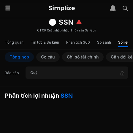
SSN
CTCP Xuất nhập khẩu Thủy sản Sài Gòn
Tổng quan
Tin tức & Sự kiện
Phân tích 360
So sánh
Số liệu t
Tổng hợp
Cơ cấu
Chỉ số tài chính
Cân đối kế
Quý
Báo cáo
Phân tích lợi nhuận
SSN