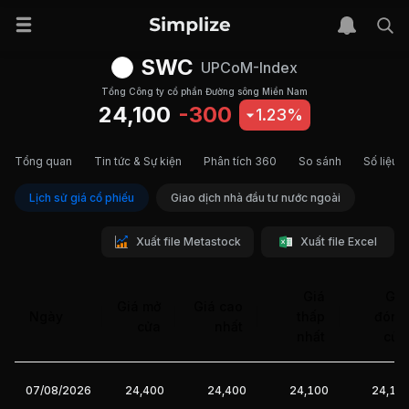
SWC
UPCoM-Index
Tổng Công ty cổ phần Đường sông Miền Nam
24,100
-300
1.23%
Tổng quan
Tin tức & Sự kiện
Phân tích 360
So sánh
Số liệu t
Lịch sử giá cổ phiếu
Giao dịch nhà đầu tư nước ngoài
Xuất file Metastock
Xuất file Excel
Giá
Giá
Giá mở
Giá cao
Ngày
thấp
đóng
cửa
nhất
nhất
cửa
07/08/2026
24,400
24,400
24,100
24,10