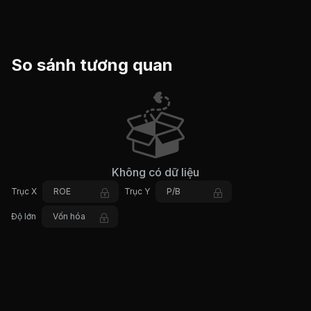
So sánh tương quan
Không có dữ liệu
Trục X
ROE
Trục Y
P/B
Độ lớn
Vốn hóa