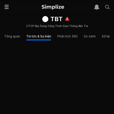
TBT
CTCP Xây Dựng Công Trình Giao Thông Bến Tre
Tổng quan
Tin tức & Sự kiện
Phân tích 360
So sánh
Số liệu t