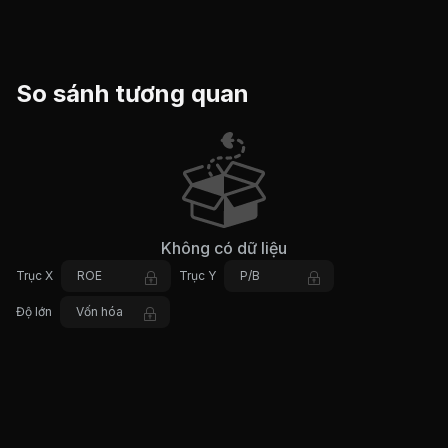
So sánh tương quan
Không có dữ liệu
Trục X
ROE
Trục Y
P/B
Độ lớn
Vốn hóa