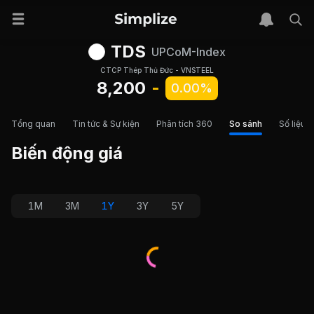
TDS
UPCoM-Index
CTCP Thép Thủ Đức - VNSTEEL
8,200
-
0.00%
Tổng quan
Tin tức & Sự kiện
Phân tích 360
So sánh
Số liệu t
Biến động giá
1M
3M
1Y
3Y
5Y