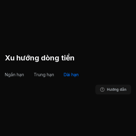
Xu hướng dòng tiền
Ngắn hạn
Trung hạn
Dài hạn
Hướng dẫn
S-Strength
IÁ
TÍCH LŨY
Hiện tại
Đầu kỳ