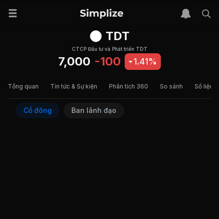
TDT
CTCP Đầu tư và Phát triển TDT
7,000
-100
1.41%
Tổng quan
Tin tức & Sự kiện
Phân tích 360
So sánh
Số liệu t
Cổ đông
Ban lãnh đạo