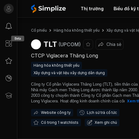
Thị trường
Biểu đồ kỹ 
Cổ phiếu
Hàng hóa không thiết yếu
Xây dựng và vật l
Beta
TLT
(UPCOM)
Chia sẻ
CTCP Viglacera Thăng Long
Hàng hóa không thiết yếu
Xây dựng và vật liệu xây dựng dân dụng
Công ty Cổ phần Viglacera Thăng Long (TLT), tiền thân của 
Nhà máy Gạch men Thăng Long được thành lập năm 2000
2003 công ty chuyển thành Công ty Cổ phần Gạch men Th
Long Viglacera. Hoạt động kinh doanh chính của công ty là
Xem t
xuất và mua bán các loại gạch ceramic và các vật liệu xây
khác. Trong đó, sản phẩm chính là các loại gạch ceramic ố
Website công ty
Lịch sử trả cổ tức
tường, lát nền và gạch trang trí. Thị trường tiêu thụ sản p
Có trong 1 watchlists
Xem ghi chú
của công ty được xác định là thị trường gạch trung cấp, đối
tượng khách hàng là các hộ gia đình có thu nhập khá và cá
công trình xây dựng có mức đầu tư trung bình trở lên. Do v