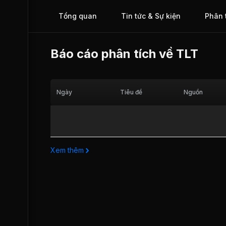
công ty đã xây dựng xây dựng cho mình một mạng lưới tiê
rộng khắp với hơn 100 tổng đại lý và hơn 1.000 cửa hàng ti
Tổng quan
Tin tức & Sự kiện
Phân 
trên 64 tỉnh ,thành cả nước. Bên cạnh đó, Công ty còn thiết
được một số kênh phân phối sản phẩn ra thị trường thế giớ
thông qua gần 10 công ty thương mại nước ngoài. TLT chí
thức được giao dịch tại sàn UPCOM từ Ngày 19/06/2013.
Báo cáo phân tích về
TLT
Ngày
Tiêu đề
Nguồn
Xem thêm