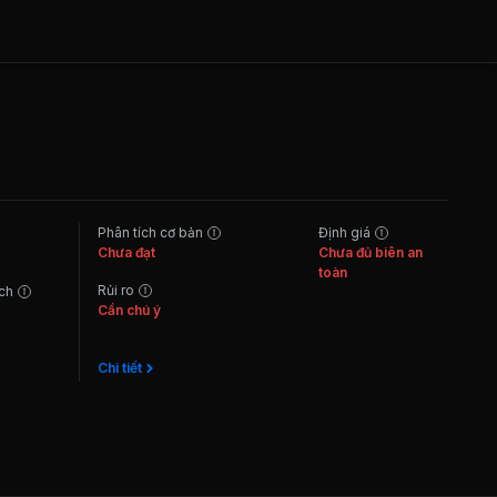
Phân tích cơ bản
Định giá
Chưa đạt
Chưa đủ biên an
toàn
Rủi ro
ách
Cần chú ý
Chi tiết