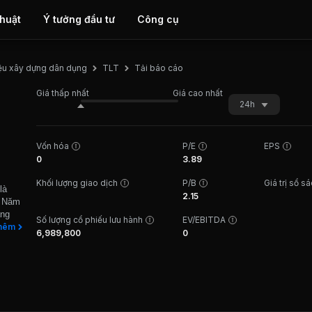
thuật
Ý tưởng đầu tư
Công cụ
Tải báo cáo
iệu xây dựng dân dụng
TLT
Giá thấp nhất
Giá cao nhất
24h
Vốn hóa
P/E
EPS
0
3.89
Khối lượng giao dịch
P/B
Giá trị sổ s
là
2.15
. Năm
ăng
Số lượng cổ phiếu lưu hành
EV/EBITDA
 sản
hêm
6,989,800
0
 dựng
p
hẩm
c
ậy,