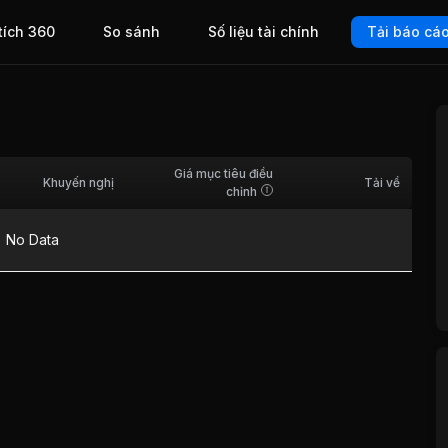
u thụ
êu thụ
tích 360
So sánh
Số liệu tài chính
Tải báo cá
 lập
i
nh
Giá mục tiêu điều
Khuyến nghị
Tải về
chỉnh
No Data