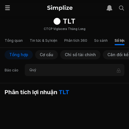
TLT
CTCP Viglacera Thăng Long
Tổng quan
Tin tức & Sự kiện
Phân tích 360
So sánh
Số liệu t
Tổng hợp
Cơ cấu
Chỉ số tài chính
Cân đối kế
Quý
Báo cáo
Phân tích lợi nhuận
TLT