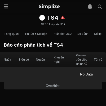
TS4
CTCP Thủy sản Số 4
Tổng quan
Tin tức & Sự kiện
Phân tích 360
So sánh
Số liệu t
Báo cáo phân tích về
TS4
Giá mục
Khuyến
Ngày
Tiêu đề
Nguồn
tiêu điều
Tải về
nghị
chỉnh
No Data
Xem thêm