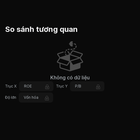
So sánh tương quan
Không có dữ liệu
Trục X
ROE
Trục Y
P/B
Độ lớn
Vốn hóa