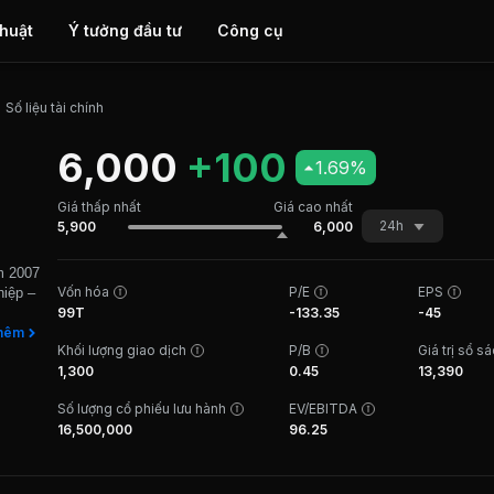
thuật
Ý tưởng đầu tư
Công cụ
Số liệu tài chính
6,000
+100
1.69%
Giá thấp nhất
Giá cao nhất
24h
5,900
6,000
m 2007
Vốn hóa
P/E
EPS
hiệp –
99T
-133.35
-45
ệm từ
hêm
Khối lượng giao dịch
P/B
Giá trị sổ s
ng sản
1,300
0.45
13,390
ỗ trợ
Số lượng cổ phiếu lưu hành
EV/EBITDA
ạnh
16,500,000
96.25
iển
 gia
tích