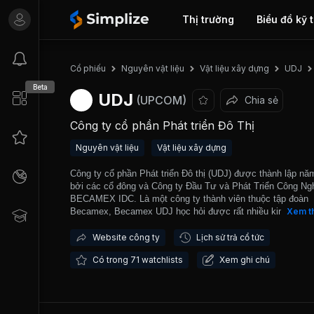
Thị trường
Biểu đồ kỹ 
Cổ phiếu
Nguyên vật liệu
Vật liệu xây dựng
UDJ
Beta
UDJ
(UPCOM)
Chia sẻ
Công ty cổ phần Phát triển Đô Thị
Nguyên vật liệu
Vật liệu xây dựng
Công ty cổ phần Phát triển Đô thị (UDJ) được thành lập nă
bởi các cổ đông và Công ty Đầu Tư và Phát Triển Công Ng
BECAMEX IDC. Là một công ty thành viên thuộc tập đoàn
Becamex, Becamex UDJ học hỏi được rất nhiều kinh nghi
Xem t
Becamex IDC, một Công ty hàng đầu trong lĩnh vực bất độ
tại Bình Dương. Với những kinh nghiệm có được cùng sự h
Website công ty
Lịch sử trả cổ tức
từ Tổng công ty Becamex IDC và nguồn năng lực vốn có,
Có trong 71 watchlists
Xem ghi chú
Becamex UDJ đã đứng vững và ngày một phát triển lớn m
trên thị trường khốc liệt hiện nay. Công ty là công ty phát tr
mạnh so với các doanh nghiệp khác trong địa bàn tỉnh Bình
Dương. Một số dự án tiêu biểu mà công ty đã và đang tham
xây dựng như: Dự án J54 gồm 32 căn liền kề với tổng diện 