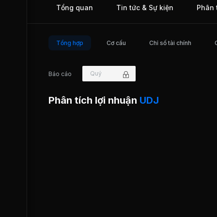
Tổng quan
Tin tức & Sự kiện
Phân 
4.800m2; Dự án nhà phố liên kế cao cấp GREEN PEARL -
Mới Bình Dương: Qui mô diện tích 39.658 m 2 - 182 căn n
- Vốn đầu tư 1.050 tỷ đồng; Dự án khu biệt thự Lakeview -
Mới Bình Dương Qui mô diện tích 63.633 m2 - 92 căn biệt 
cao cấp -Vốn đầu tư 1.000 tỷ đồng... Ngày 2/12/2009, UDJ 
Tổng hợp
Cơ cấu
Chỉ số tài chính
thức giao dịch trên thị trường UPCOM.
Quý
Báo cáo
Phân tích lợi nhuận
UDJ