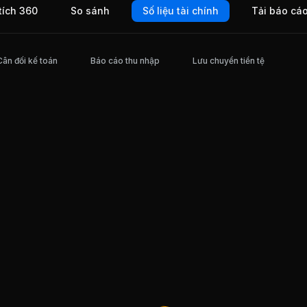
tích 360
So sánh
Số liệu tài chính
Tải báo cá
 TP
hà phố
 TP
thự
chính
Cân đối kế toán
Báo cáo thu nhập
Lưu chuyển tiền tệ