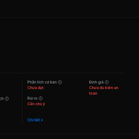
Phân tích cơ bản
Định giá
Chưa đạt
Chưa đủ biên an
toàn
Rủi ro
ách
Cần chú ý
Chi tiết