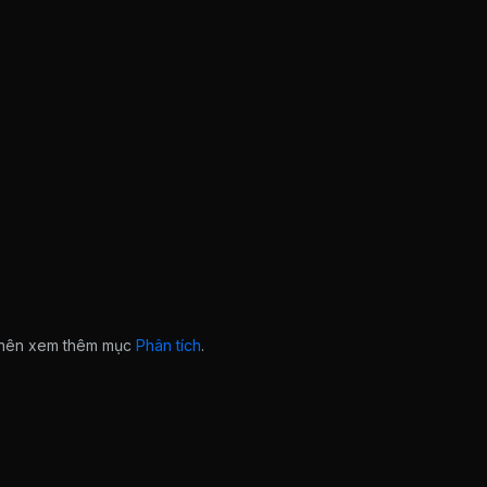
n nên xem thêm mục
Phân tích
.