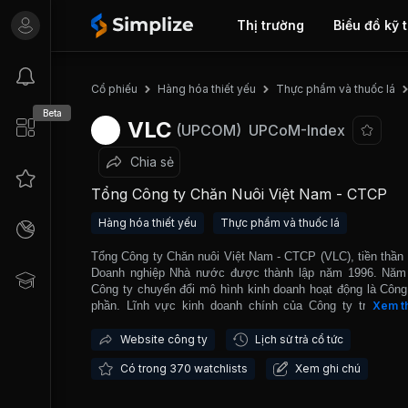
Thị trường
Biểu đồ kỹ 
Cổ phiếu
Hàng hóa thiết yếu
Thực phẩm và thuốc lá
Beta
VLC
(UPCOM)
UPCoM-Index
Chia sẻ
Tổng Công ty Chăn Nuôi Việt Nam - CTCP
Hàng hóa thiết yếu
Thực phẩm và thuốc lá
Tổng Công ty Chăn nuôi Việt Nam - CTCP (VLC), tiền thần 
Doanh nghiệp Nhà nước được thành lập năm 1996. Năm
Công ty chuyển đổi mô hình kinh doanh hoạt động là Công
phần. Lĩnh vực kinh doanh chính của Công ty trong lĩn
Xem t
Chăn nuôi gia súc, gia cầm; Bán buôn thực phẩm; Xuấ
khẩu các sản phẩm gia súc, gia cầm, thực phẩm, nguyê
Website công ty
Lịch sử trả cổ tức
thô, thức ăn chăn nuôi, thuốc thú y và vật tư thú ý... VL
Có trong 370 watchlists
Xem ghi chú
đang điều hành Công ty cổ phần giống bò sữa Mộc Châu, v
mô sản xuất chăn nuôi lớn tại tỉnh Sơn La, góp phần chủ l
doanh thu hiện có của Tổng công ty. VLC là đơn vị thành vi