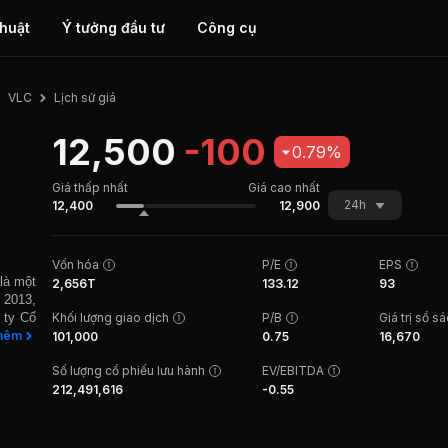
thuật
Ý tưởng đầu tư
Công cụ
Lịch sử giá
VLC
12,500
-100
0.79%
Giá thấp nhất
Giá cao nhất
24h
12,400
12,900
Vốn hóa
P/E
EPS
là một
2,656T
133.12
93
 2013,
 ty Cổ
Khối lượng giao dịch
P/B
Giá trị sổ s
h vực:
hêm
101,000
0.75
16,670
t nhập
Số lượng cổ phiếu lưu hành
EV/EBITDA
n liệu
C hiện
212,491,616
-0.55
ới quy
ực cho
ên của