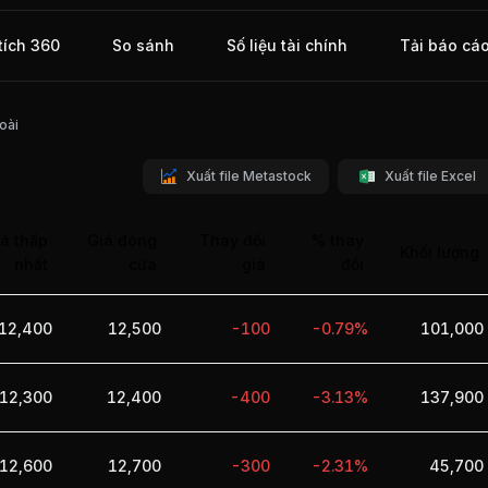
ợc sự
ng nhà
tích 360
So sánh
Số liệu tài chính
Tải báo cá
5, VLC
oài
Xuất file Metastock
Xuất file Excel
á thấp
Giá đóng
Thay đổi
% thay
Khối lượng
nhất
cửa
giá
đổi
12,400
12,500
-100
-0.79%
101,000
12,300
12,400
-400
-3.13%
137,900
12,600
12,700
-300
-2.31%
45,700