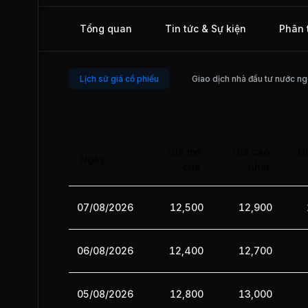
Công ty Cổ phần GTNFOODS, do đó VLC luôn nhận đư
giúp đỡ kịp thời về vốn, chiến lược kinh doanh, hệ thố
Tổng quan
Tin tức & Sự kiện
Phân 
cung cấp, kênh phân phối từ phía GTN. Ngày 26/10/201
chính thức được giao dịch trên thị trường UPCOM
Lịch sử giá cổ phiếu
Giao dịch nhà đầu tư nước ng
Giá mở
Giá cao
Gi
Ngày
cửa
nhất
07/08/2026
12,500
12,900
06/08/2026
12,400
12,700
05/08/2026
12,800
13,000