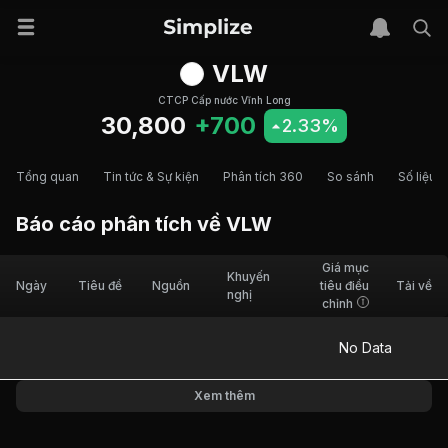
VLW
CTCP Cấp nước Vĩnh Long
30,800
+700
2.33%
Tổng quan
Tin tức & Sự kiện
Phân tích 360
So sánh
Số liệu t
Báo cáo phân tích về
VLW
Giá mục
Khuyến
Ngày
Tiêu đề
Nguồn
tiêu điều
Tải về
nghị
chỉnh
No Data
Xem thêm