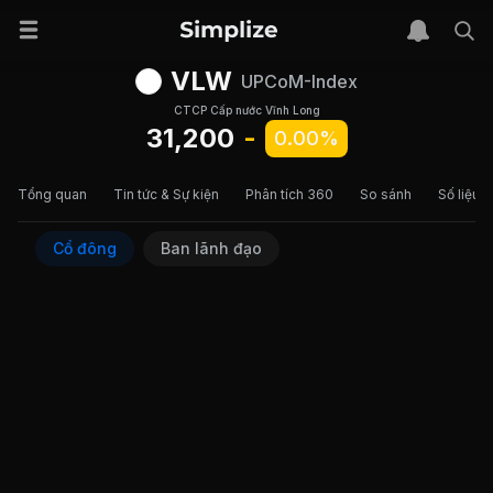
VLW
UPCoM-Index
CTCP Cấp nước Vĩnh Long
31,200
-
0.00%
Tổng quan
Tin tức & Sự kiện
Phân tích 360
So sánh
Số liệu t
Cổ đông
Ban lãnh đạo