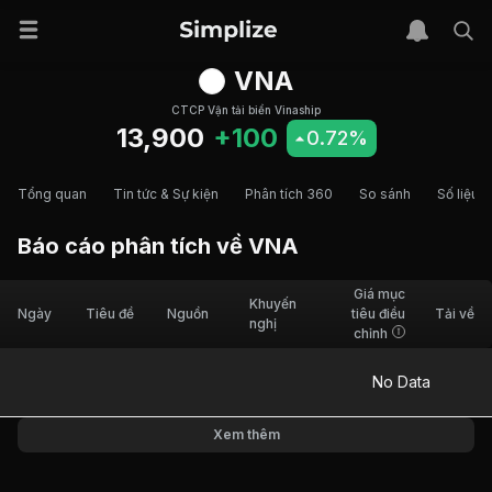
VNA
CTCP Vận tải biển Vinaship
13,900
+100
0.72%
Tổng quan
Tin tức & Sự kiện
Phân tích 360
So sánh
Số liệu t
Báo cáo phân tích về
VNA
Giá mục
Khuyến
Ngày
Tiêu đề
Nguồn
tiêu điều
Tải về
nghị
chỉnh
No Data
Xem thêm