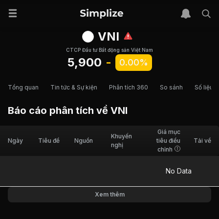
VNI
CTCP Đầu tư Bất động sản Việt Nam
5,900
-
0.00%
Tổng quan
Tin tức & Sự kiện
Phân tích 360
So sánh
Số liệu t
Báo cáo phân tích về
VNI
Giá mục
Khuyến
Ngày
Tiêu đề
Nguồn
tiêu điều
Tải về
nghị
chỉnh
No Data
Xem thêm