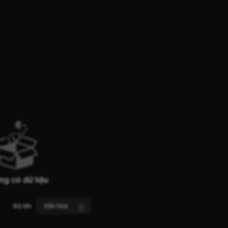
ng có dữ liệu
Độ lớn
Vốn hóa