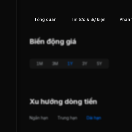
xuất khẩu của thị trường Nhật Bản với công suất đạt 4.000
tấn/năm.
Tổng quan
Tin tức & Sự kiện
Phân 
Biến động giá
1M
3M
1Y
3Y
5Y
Xu hướng dòng tiền
Ngắn hạn
Trung hạn
Dài hạn