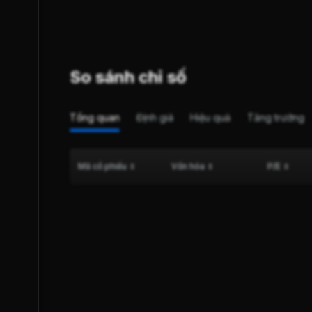
So sánh chỉ số
Tổng quan
Định giá
Hiệu quả
Tăng trưởng
Mã cổ phiếu
Vốn hóa
P/E