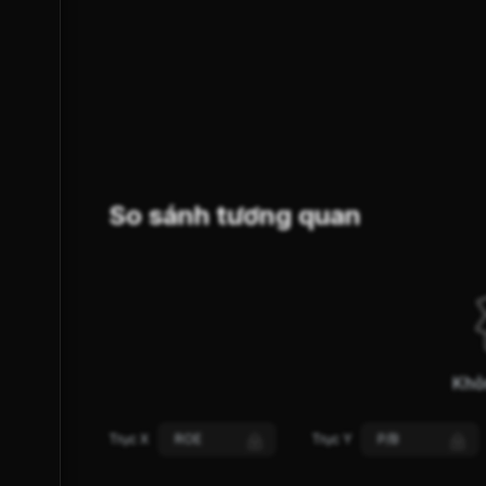
SUY YẾU
GIẢM GIÁ
XU HƯỚNG (S-Trend)
So sánh tương quan
Khô
Trục X
ROE
Trục Y
P/B