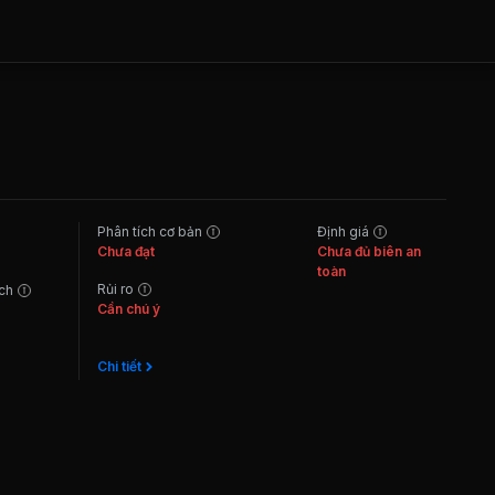
Phân tích cơ bản
Định giá
Chưa đạt
Chưa đủ biên an
toàn
Rủi ro
ách
Cần chú ý
Chi tiết