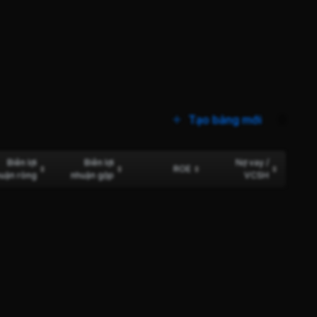
Tạo bảng mới
0
Biên lợi
Biên lợi
Nợ vay /
ROE
uận ròng
nhuận gộp
VCSH