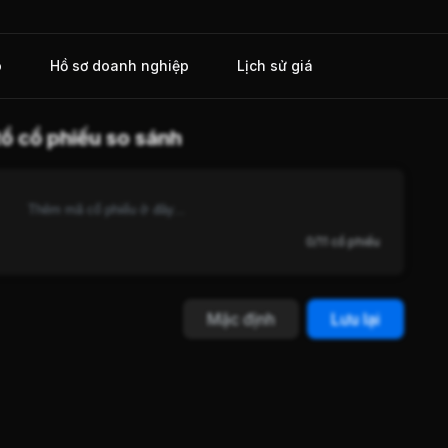
o
Hồ sơ doanh nghiệp
Lịch sử giá
ổ cổ phiếu so sánh
0/11 cổ phiếu
Mặc định
Lưu lại