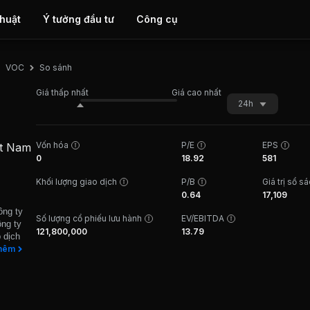
thuật
Ý tưởng đầu tư
Công cụ
So sánh
VOC
Giá thấp nhất
Giá cao nhất
24h
Vốn hóa
P/E
EPS
ệt Nam
0
18.92
581
Khối lượng giao dịch
P/B
Giá trị sổ s
0.64
17,109
ông ty
Số lượng cổ phiếu lưu hành
EV/EBITDA
ng ty
121,800,000
13.79
 dịch
hức
hêm
 năm,
ện các
u
ầu