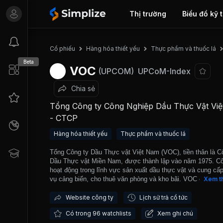
Thị trường
Biểu đồ kỹ 
Cổ phiếu
Hàng hóa thiết yếu
Thực phẩm và thuốc lá
Beta
VOC
(UPCOM)
UPCoM-Index
Chia sẻ
Tổng Công ty Công Nghiệp Dầu Thực Vật Vi
- CTCP
Hàng hóa thiết yếu
Thực phẩm và thuốc lá
Tổng Công ty Dầu Thực vật Việt Nam (VOC), tiền thân là C
Dầu Thực vật Miền Nam, được thành lập vào năm 1975. Cô
hoạt động trong lĩnh vực sản xuất dầu thực vật và cung cấp
vụ cảng biển, cho thuê văn phòng và kho bãi. VOC chính t
Xem t
hoạt động theo mô hình công ty cổ phần từ năm 2014. Mỗi
nhà máy của VOC có thể sản xuất 130.000 tấn dầu tinh luy
Website công ty
Lịch sử trả cổ tức
loại, 120.000 tấn dầu thành phẩm. Đặc biệt, nhà máy sở hữ
Có trong 96 watchlists
Xem ghi chú
công nghệ sản xuất dầu mè chất lượng cao đáp ứng nhu c