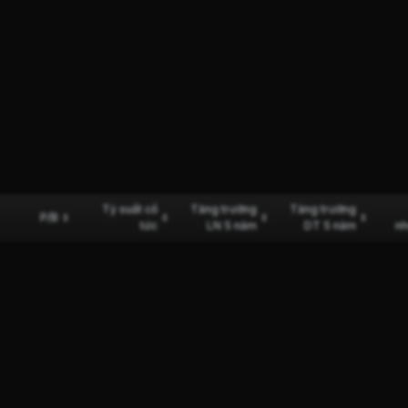
Tỷ suất cổ
Tăng trưởng
Tăng trưởng
P/B
tức
LN 5 năm
DT 5 năm
nh