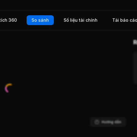
tích 360
So sánh
Số liệu tài chính
Tải báo cá
R
Hướng dẫn