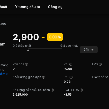
thuật
Ý tưởng đầu tư
Công cụ
h 360
2,900
-
0.00%
Nam
Giá thấp nhất
Giá cao nhất
24h
Vốn hóa
P/E
EPS
n mang
0
-0.98
u tư
n nay,
hêm
Khối lượng giao dịch
P/B
Giá trị sổ s
tầm cỡ
0.23
ủ.
tại
Số lượng cổ phiếu lưu hành
EV/EBITDA
và lâu
5,625,000
-8.55