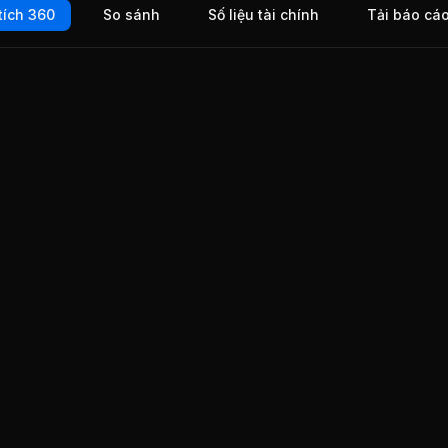
tích 360
So sánh
Số liệu tài chính
Tải báo cá