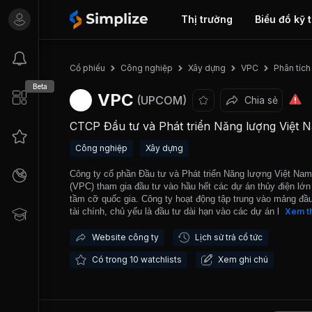
Thị trường
Biểu đồ kỹ 
Phân tíc
Cổ phiếu
Công nghiệp
Xây dựng
VPC
Beta
VPC
(UPCOM)
Chia sẻ
CTCP Đầu tư và Phát triển Năng lượng Việt 
Công nghiệp
Xây dựng
Công ty cổ phần Đầu tư và Phát triển Năng lượng Việt Nam
(VPC) tham gia đầu tư vào hầu hết các dự án thủy điện lớ
tầm cỡ quốc gia. Công ty hoạt động tập trung vào mảng đầ
tài chính, chủ yếu là đầu tư dài hạn vào các dự án lớn. Hiệ
Xem t
Công ty đang tập trung đầu tư vào một số thủy điện mang 
quốc gia nằm trong đề án quy hoạch phát triển của chính ph
Website công ty
Lịch sử trả cổ tức
Bên cạnh đó, việc đầu tư vào dự án trường trung cấp nghề 
Có trong 10 watchlists
Xem ghi chú
tỉnh Hòa Bình dự kiến sẽ mang lại mảng doanh thu ổn định 
dài cho công ty.